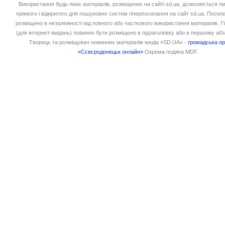
Використання будь-яких матеріалів, розміщених на сайті sd.ua, дозволяється л
прямого і відкритого для пошукових систем гіперпосилання на сайт sd.ua. Посил
розміщено в незалежності від повного або часткового використання матеріалів. 
(для інтернет-видань) повинно бути розміщено в підзаголовку або в першому абз
Творець та розміщувач новинних матеріалів медіа «SD.UA» -
громадська ор
«Сєвєродонецьк онлайн»
Окрема подяка MDF.