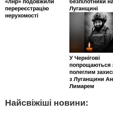
«лнр» подовжили
безпілотники н
перереєстрацію
Луганщині
нерухомості
У Чернігові
попрощаються 
полеглим захи
з Луганщини Ан
Лимарем
Найсвіжіші новини: