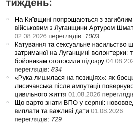
тиждень:
На Київщині попрощаються з загиблим
військовим з Луганщини Артуром Шма
02.08.2026
переглядів:
1003
Катування та сексуальне насильство 
затриманої на Луганщині волонтерки: 
бойовикам оголосили підозру
04.08.20
переглядів:
834
«Рука лишилася на позиціях»: як боєць
Лисичанська після ампутації повернув
цивільного життя
01.08.2026
перегляді
Що варто знати ВПО у серпні: нововве
виплати та важливі дати
01.08.2026
переглядів:
729