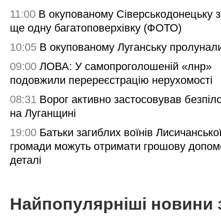
11:00
В окупованому Сіверськодонецьку 
ще одну багатоповерхівку (ФОТО)
10:05
В окупованому Луганську пролунал
09:00
ЛОВА: У самопроголошеній «лнр»
подовжили перереєстрацію нерухомості
08:31
Ворог активно застосовував безпіл
на Луганщині
19:00
Батьки загиблих воїнів Лисичансько
громади можуть отримати грошову допом
деталі
Найпопулярніші новини 