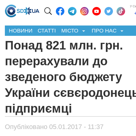
У С
НОВИНИ
СТАТТІ
МІСТО
ПРО НАС
Понад 821 млн. грн.
перерахували до
зведеного бюджету
України сєвєродонець
підприємці
Опубліковано 05.01.2017 - 11:37