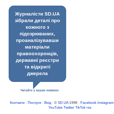
Журналісти SD.UA
зібрали деталі про
кожного з
підозрюваних,
проаналізувавши
матеріали
правоохоронців,
державні реєстри
та відкриті
джерела
Читайте у наших новинах
Контакти
:
Послуги
:
Вхід
: ©
SD.UA
1998 :
Facebook
Instagram
YouTube
Twitter
TikTok
rss