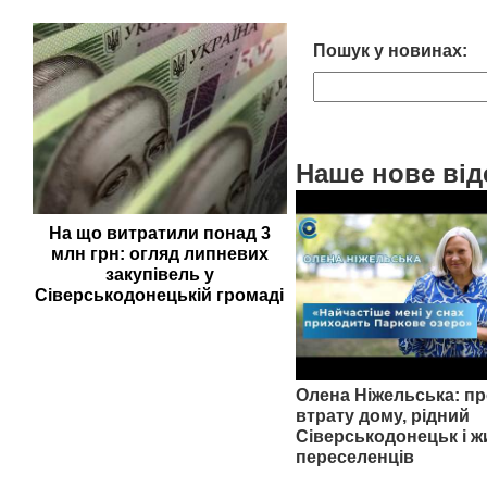
Пошук у новинах:
Наше нове від
На що витратили понад 3
млн грн: огляд липневих
закупівель у
Сіверськодонецькій громаді
Олена Ніжельська: пр
втрату дому, рідний
Сіверськодонецьк і ж
переселенців