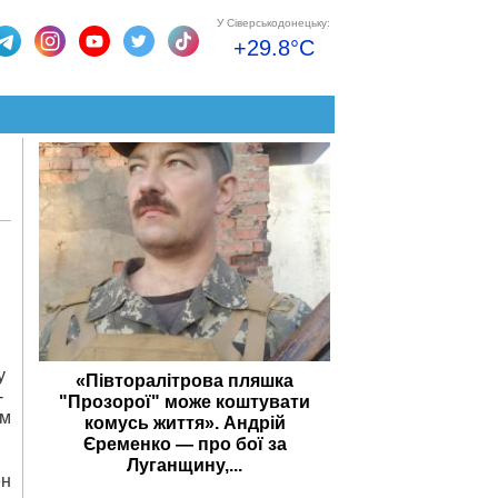
У Сіверськодонецьку:
+29.8°C
у
«Півторалітрова пляшка
-
"Прозорої" може коштувати
ым
комусь життя». Андрій
Єременко — про бої за
Луганщину,...
ен