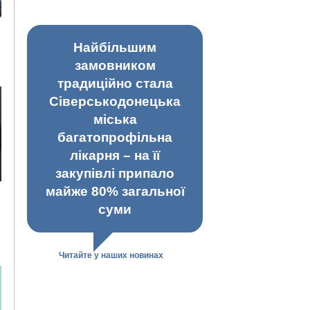
Найбільшим
замовником
традиційно стала
Сіверськодонецька
міська
багатопрофільна
лікарня – на її
закупівлі припало
майже 80% загальної
суми
Читайте у наших новинах