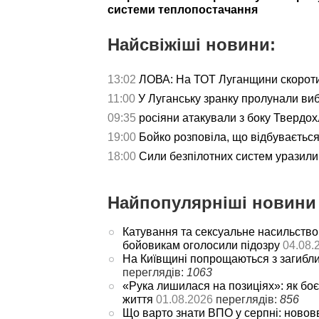
системи теплопостачання
Найсвіжіші новини:
13:02
ЛОВА: На ТОТ Луганщини скороти
11:00
У Луганську зранку пролунали ви
09:35
росіяни атакували з боку Твердох
19:00
Бойко розповіла, що відбуваєтьс
18:00
Сили безпілотних систем уразили 
Найпопулярніші новини 
Катування та сексуальне насильство
бойовикам оголосили підозру
04.08.
На Київщині попрощаються з загибл
переглядів:
1063
«Рука лишилася на позиціях»: як боє
життя
01.08.2026
переглядів:
856
Що варто знати ВПО у серпні: новов