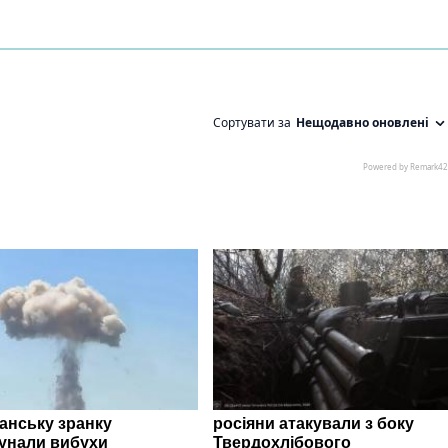
ганську зранку
росіяни атакували з боку
унали вибухи
Твердохлібового