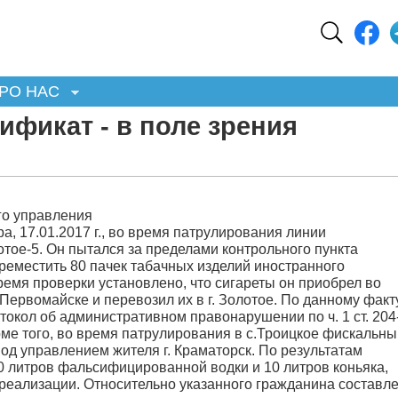
РО НАС
фикат - в поле зрения
го управления
а, 17.01.2017 г., во время патрулирования линии
отое-5. Он пытался за пределами контрольного пункта
реместить 80 пачек табачных изделий иностранного
ремя проверки установлено, что сигареты он приобрел во
Первомайске и перевозил их в г. Золотое. По данному факт
окол об административном правонарушении по ч. 1 ст. 204
оме того, во время патрулирования в с.Троицкое фискальн
д управлением жителя г. Краматорск. По результатам
0 литров фальсифицированной водки и 10 литров коньяка,
реализации. Относительно указанного гражданина составл