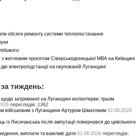
ли обсяги ремонту системи теплопостачання
бухи
лібового
я з житловим проєктом Сіверськодонецької МВА на Київщині
дві електропідстанції на окупованій Луганщині
за тиждень:
 щодо затриманої на Луганщині волонтерки: трьом
2026
переглядів:
1362
им військовим з Луганщини Артуром Шматовим
02.08.2026
ць із Лисичанська після ампутації повернувся до цивільного
ведення, виплати та важливі дати
01.08.2026
переглядів: