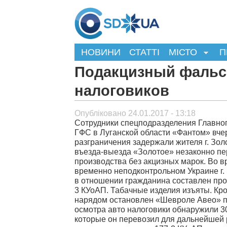
НОВИНИ
СТАТТІ
МІСТО
П
Подакцизный фальси
налоговиков
Опубліковано 24.01.2017 - 13:18
Сотрудники спецподразделения Главно
ГФС в Луганской области «Фантом» вчер
разграничения задержали жителя г. Зол
въезда-выезда «Золотое» незаконно пе
производства без акцизных марок. Во в
временно неподконтрольном Украине г. 
в отношении гражданина составлен прот
3 КУоАП. Табачные изделия изъяты. Кр
нарядом остановлен «Шевроле Авео» по
осмотра авто налоговики обнаружили 3
которые он перевозил для дальнейшей 