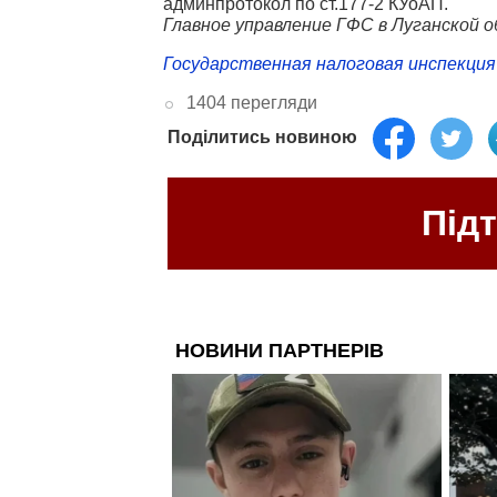
админпротокол по ст.177-2 КУоАП.
Главное управление ГФС в Луганской 
Государственная налоговая инспекция 
1404 перегляди
Поділитись новиною
Під