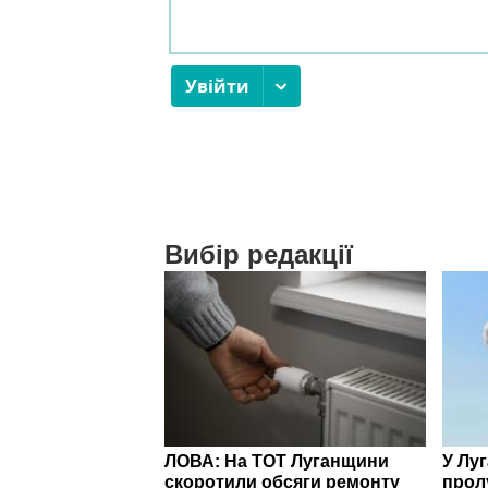
Вибір редакції
ЛОВА: На ТОТ Луганщини
У Лу
скоротили обсяги ремонту
прол