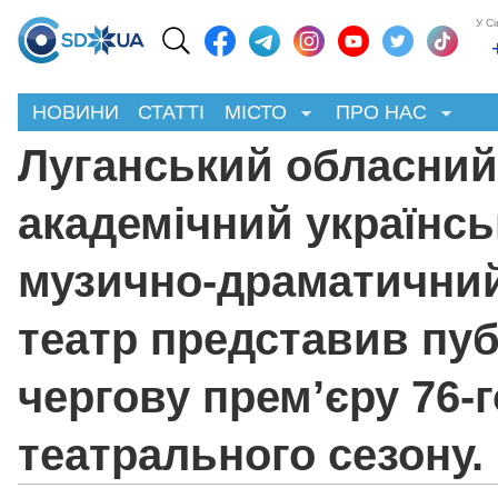
У С
НОВИНИ
СТАТТІ
МІСТО
ПРО НАС
Луганський обласний
академічний українс
музично-драматични
театр представив пуб
чергову прем’єру 76-г
театрального сезону.