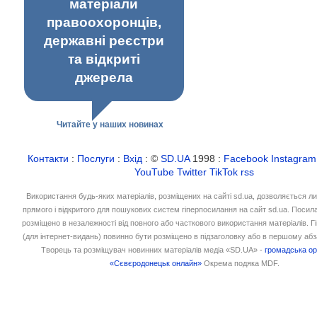
матеріали
правоохоронців,
державні реєстри
та відкриті
джерела
Читайте у наших новинах
Контакти
:
Послуги
:
Вхід
: ©
SD.UA
1998 :
Facebook
Instagram
YouTube
Twitter
TikTok
rss
Використання будь-яких матеріалів, розміщених на сайті sd.ua, дозволяється л
прямого і відкритого для пошукових систем гіперпосилання на сайт sd.ua. Посил
розміщено в незалежності від повного або часткового використання матеріалів. 
(для інтернет-видань) повинно бути розміщено в підзаголовку або в першому абз
Творець та розміщувач новинних матеріалів медіа «SD.UA» -
громадська ор
«Сєвєродонецьк онлайн»
Окрема подяка MDF.