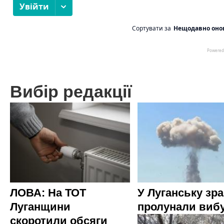
Вибір редакції
ЛОВА: На ТОТ
У Луганську зр
Луганщини
пролунали виб
скоротили обсяги