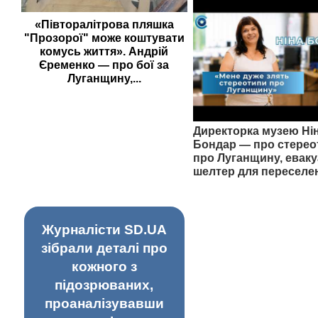
«Півторалітрова пляшка
"Прозорої" може коштувати
комусь життя». Андрій
Єременко — про бої за
Луганщину,...
Директорка музею Ні
Бондар — про стерео
про Луганщину, еваку
шелтер для переселе
Журналісти SD.UA
зібрали деталі про
кожного з
підозрюваних,
проаналізувавши