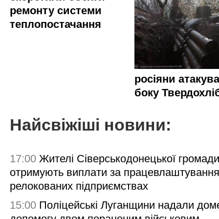
ремонту системи
теплопостачання
росіяни атакува
боку Твердохлі
Найсвіжіші новини:
17:00
Жителі Сіверськодонецької громад
отримують виплати за працевлаштування
релокованих підприємствах
15:00
Поліцейські Луганщини надали дом
допомогу двом пораненим військовим