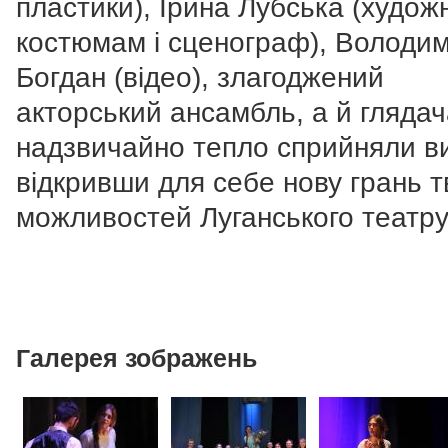
пластики), Ірина Лубська (худож
костюмам і сценограф), Володи
Богдан (відео), злагоджений
акторський ансамбль, а й глядач
надзвичайно тепло сприйняли ви
відкривши для себе нову грань 
можливостей Луганського театру
Галерея зображень