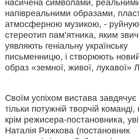
насичена символами, реальними
напівреальними образами, пласт
атмосферною музикою, - руйную
стереотип пам’ятника, яким зви
уявляють геніальну українську
письменницю, і створюють нови
образ «земної, живої, лукавої» Л
Своїм успіхом вистава завдячує
тільки потужній творчій команді, 
крім режисера-постановника, ув
Наталія Рижкова (постановник