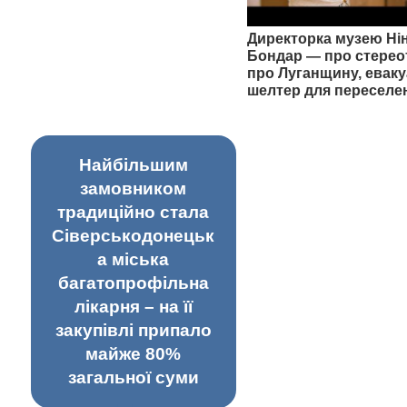
Директорка музею Ні
Бондар — про стерео
про Луганщину, еваку
шелтер для переселе
Найбільшим
замовником
традиційно стала
Сіверськодонецьк
а міська
багатопрофільна
лікарня – на її
закупівлі припало
майже 80%
загальної суми