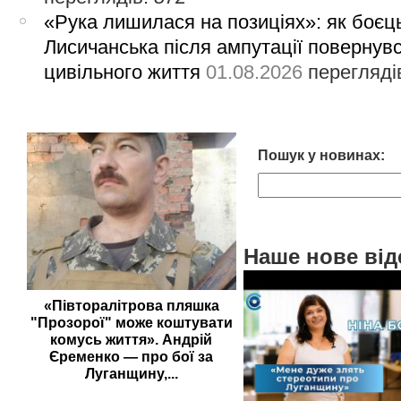
«Рука лишилася на позиціях»: як боєць
Лисичанська після ампутації повернув
цивільного життя
01.08.2026
перегляді
Пошук у новинах:
Наше нове від
«Півторалітрова пляшка
"Прозорої" може коштувати
комусь життя». Андрій
Єременко — про бої за
Луганщину,...