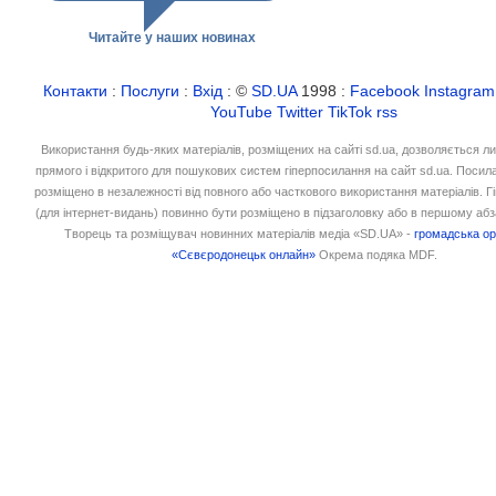
Читайте у наших новинах
Контакти
:
Послуги
:
Вхід
: ©
SD.UA
1998 :
Facebook
Instagram
YouTube
Twitter
TikTok
rss
Використання будь-яких матеріалів, розміщених на сайті sd.ua, дозволяється л
прямого і відкритого для пошукових систем гіперпосилання на сайт sd.ua. Посил
розміщено в незалежності від повного або часткового використання матеріалів. 
(для інтернет-видань) повинно бути розміщено в підзаголовку або в першому абз
Творець та розміщувач новинних матеріалів медіа «SD.UA» -
громадська ор
«Сєвєродонецьк онлайн»
Окрема подяка MDF.