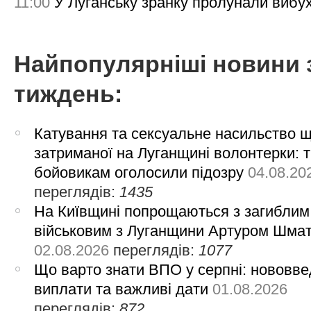
11:00
У Луганську зранку пролунали вибу
Найпопулярніші новини 
тиждень:
Катування та сексуальне насильство 
затриманої на Луганщині волонтерки: 
бойовикам оголосили підозру
04.08.20
переглядів:
1435
На Київщині попрощаються з загиблим
військовим з Луганщини Артуром Шма
02.08.2026
переглядів:
1077
Що варто знати ВПО у серпні: нововве
виплати та важливі дати
01.08.2026
переглядів:
872