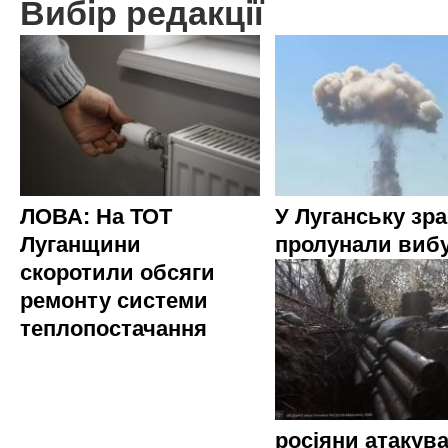
Вибір редакції
ЛОВА: На ТОТ
У Луганську зр
Луганщини
пролунали виб
скоротили обсяги
ремонту системи
теплопостачання
росіяни атакува