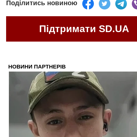
Поділитись новиною
Підтримати SD.UA