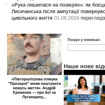
«Рука лишилася на позиціях»: як боєць
Лисичанська після ампутації повернув
цивільного життя
01.08.2026
перегляді
Пошук у новинах:
Наше нове від
«Півторалітрова пляшка
"Прозорої" може коштувати
комусь життя». Андрій
Єременко — про бої за
Луганщину,...