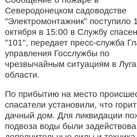
Северодонецком садоводстве
"Электромонтажник" поступило 
октября в 15:00 в Службу спасе
"101", передает пресс-служба Г
управления Госслужбы по
чрезвычайным ситуациям в Луга
области.
По прибытию на место происшес
спасатели установили, что горит
дачный дом. Для ликвидации по
подвоза воды были задействов
дополнительные силы и техника