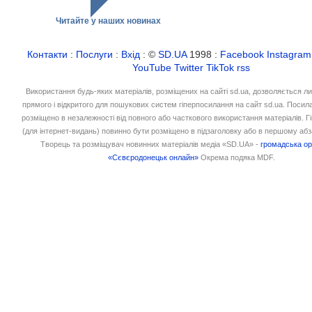
Читайте у наших новинах
Контакти
:
Послуги
:
Вхід
: ©
SD.UA
1998 :
Facebook
Instagram
YouTube
Twitter
TikTok
rss
Використання будь-яких матеріалів, розміщених на сайті sd.ua, дозволяється л
прямого і відкритого для пошукових систем гіперпосилання на сайт sd.ua. Посил
розміщено в незалежності від повного або часткового використання матеріалів. 
(для інтернет-видань) повинно бути розміщено в підзаголовку або в першому абз
Творець та розміщувач новинних матеріалів медіа «SD.UA» -
громадська ор
«Сєвєродонецьк онлайн»
Окрема подяка MDF.