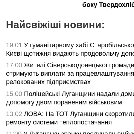
боку Твердохлі
Найсвіжіші новини:
19:01
У гуманітарному хабі Старобільсько
Києві щотижня видають продовольчу доп
17:00
Жителі Сіверськодонецької громад
отримують виплати за працевлаштування
релокованих підприємствах
15:00
Поліцейські Луганщини надали дом
допомогу двом пораненим військовим
13:02
ЛОВА: На ТОТ Луганщини скоротил
ремонту системи теплопостачання
11:00
У Луганську зранку пролунали вибу