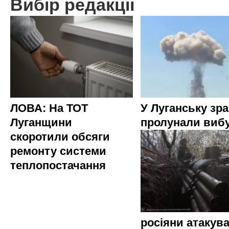
Вибір редакції
ЛОВА: На ТОТ
У Луганську зр
Луганщини
пролунали виб
скоротили обсяги
ремонту системи
теплопостачання
росіяни атакува