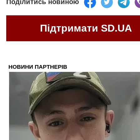
Поділитись новиною
Підтримати SD.UA