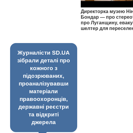
Директорка музею Ні
Бондар — про стерео
про Луганщину, еваку
шелтер для переселе
Журналісти SD.UA
зібрали деталі про
кожного з
підозрюваних,
проаналізувавши
матеріали
правоохоронців,
державні реєстри
та відкриті
джерела