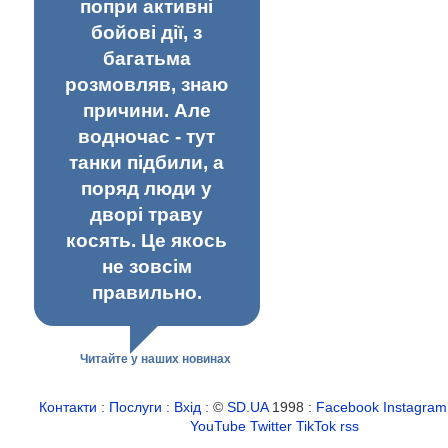
попри активні
бойові дії, з
багатьма
розмовляв, знаю
причини. Але
водночас - тут
танки підбили, а
поряд люди у
дворі траву
косять. Це якось
не зовсім
правильно.
Читайте у наших новинах
Контакти
:
Послуги
:
Вхід
: ©
SD.UA
1998 :
Facebook
Instagram
YouTube
Twitter
TikTok
rss