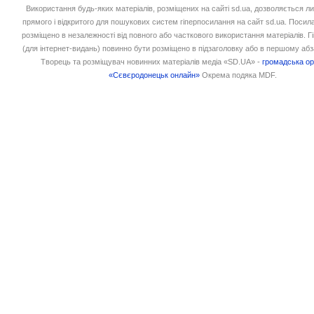
Використання будь-яких матеріалів, розміщених на сайті sd.ua, дозволяється л
прямого і відкритого для пошукових систем гіперпосилання на сайт sd.ua. Посил
розміщено в незалежності від повного або часткового використання матеріалів. 
(для інтернет-видань) повинно бути розміщено в підзаголовку або в першому абз
Творець та розміщувач новинних матеріалів медіа «SD.UA» -
громадська ор
«Сєвєродонецьк онлайн»
Окрема подяка MDF.