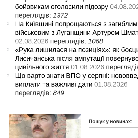
бойовикам оголосили підозру
04.08.20
переглядів:
1372
На Київщині попрощаються з загиблим
військовим з Луганщини Артуром Шма
02.08.2026
переглядів:
1068
«Рука лишилася на позиціях»: як боєць
Лисичанська після ампутації повернув
цивільного життя
01.08.2026
перегляді
Що варто знати ВПО у серпні: нововве
виплати та важливі дати
01.08.2026
переглядів:
849
Пошук у новинах: