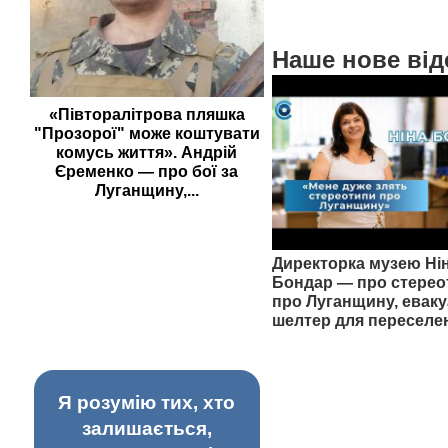
Наше нове від
«Півторалітрова пляшка
"Прозорої" може коштувати
комусь життя». Андрій
Єременко — про бої за
Луганщину,...
Директорка музею Ні
Бондар — про стерео
про Луганщину, еваку
шелтер для переселе
Я розумію тих, хто
залишається,