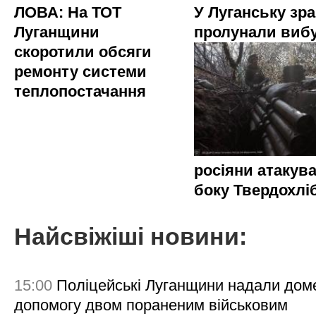
ЛОВА: На ТОТ
У Луганську зр
Луганщини
пролунали виб
скоротили обсяги
ремонту системи
теплопостачання
росіяни атакува
боку Твердохлі
Найсвіжіші новини:
15:00
Поліцейські Луганщини надали дом
допомогу двом пораненим військовим