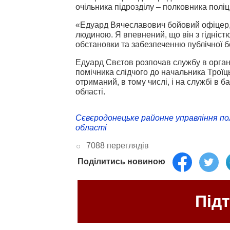
очільника підрозділу – полковника поліц
«Едуард Вячеславович бойовий офіцер,
людиною. Я впевнений, що він з гідністю
обстановки та забезпеченню публічної б
Едуард Свєтов розпочав службу в орган
помічника слідчого до начальника Троїць
отриманий, в тому числі, і на службі в 
області.
Сєвєродонецьке районне управління полі
області
7088 переглядів
Поділитись новиною
Під