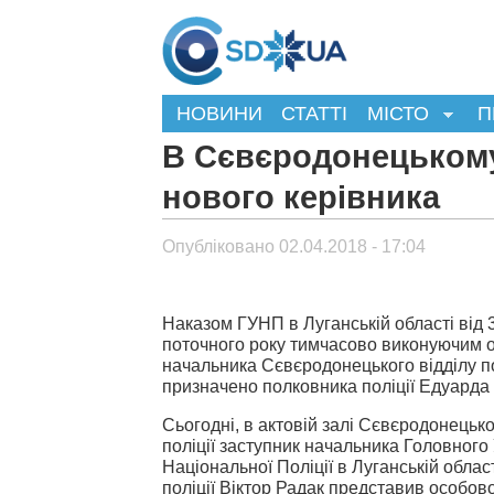
НОВИНИ
СТАТТІ
МІСТО
П
В Сєвєродонецькому 
нового керівника
Опубліковано 02.04.2018 - 17:04
Наказом ГУНП в Луганській області від 
поточного року тимчасово виконуючим о
начальника Сєвєродонецького відділу по
призначено полковника поліції Едуарда
Сьогодні, в актовій залі Сєвєродонецько
поліції заступник начальника Головного
Національної Поліції в Луганській облас
поліції Віктор Радак представив особов