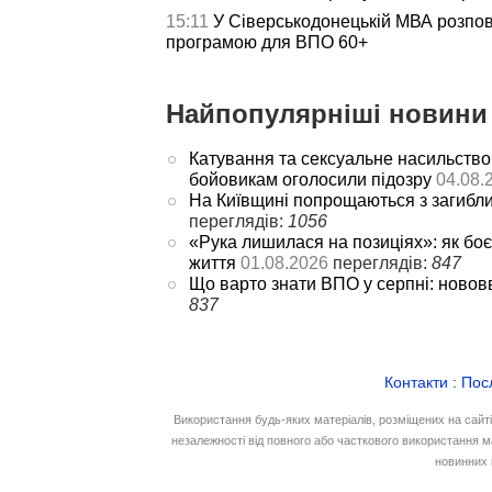
15:11
У Сіверськодонецькій МВА розпов
програмою для ВПО 60+
Найпопулярніші новини 
Катування та сексуальне насильство
бойовикам оголосили підозру
04.08.
На Київщині попрощаються з загибл
переглядів:
1056
«Рука лишилася на позиціях»: як боє
життя
01.08.2026
переглядів:
847
Що варто знати ВПО у серпні: новов
837
Контакти
:
Пос
Використання будь-яких матеріалів, розміщених на сайт
незалежності від повного або часткового використання м
новинних 