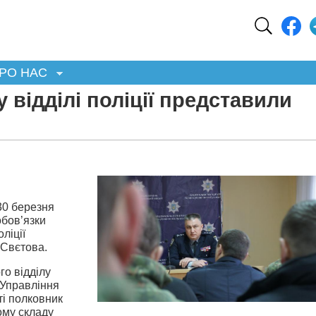
РО НАС
відділі поліції представили
30 березня
бов’язки
ліції
 Свєтова.
го відділу
 Управління
ті полковник
ому складу