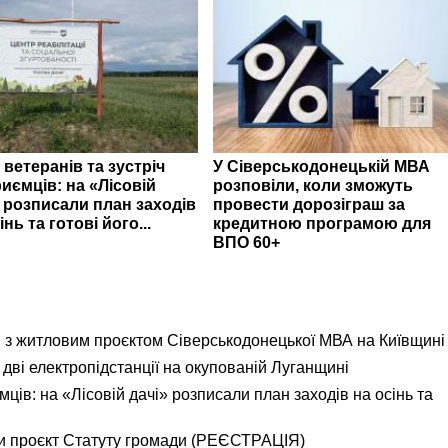
 ветеранів та зустріч
У Сіверськодонецькій МВА
иємців: на «Лісовій
розповіли, коли зможуть
» розписали план заходів
провести дорозіграш за
інь та готові його...
кредитною програмою для
ВПО 60+
я з житловим проєктом Сіверськодонецької МВА на Київщині
дві електропідстанції на окупованій Луганщині
ємців: на «Лісовій дачі» розписали план заходів на осінь та
и проєкт Статуту громади (РЕЄСТРАЦІЯ)