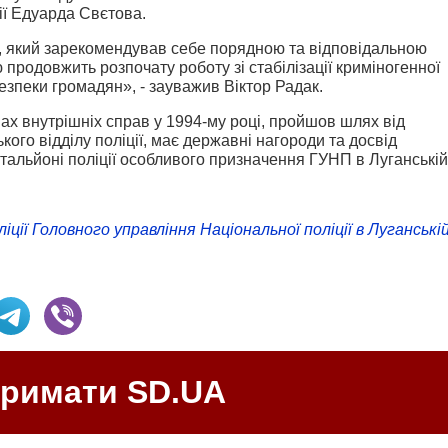
ії Едуарда Свєтова.
 який зарекомендував себе порядною та відповідальною
 продовжить розпочату роботу зі стабілізації криміногенної
езпеки громадян», - зауважив Віктор Радак.
ах внутрішніх справ у 1994-му році, пройшов шлях від
кого відділу поліції, має державні нагороди та досвід
батальйоні поліції особливого призначення ГУНП в Луганській
ції Головного управління Національної поліції в Луганські
тримати SD.UA