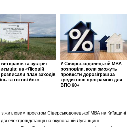
 ветеранів та зустріч
У Сіверськодонецькій МВА
иємців: на «Лісовій
розповіли, коли зможуть
» розписали план заходів
провести дорозіграш за
інь та готові його...
кредитною програмою для
ВПО 60+
я з житловим проєктом Сіверськодонецької МВА на Київщині
дві електропідстанції на окупованій Луганщині