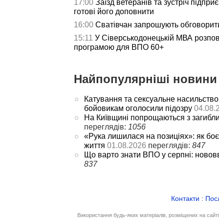
17:00
Заїзд ветеранів та зустріч підпри
готові його доповнити
16:00
Сватівчан запрошують обговорит
15:11
У Сіверськодонецькій МВА розпов
програмою для ВПО 60+
Найпопулярніші новини 
Катування та сексуальне насильство
бойовикам оголосили підозру
04.08.
На Київщині попрощаються з загибл
переглядів:
1056
«Рука лишилася на позиціях»: як боє
життя
01.08.2026
переглядів:
847
Що варто знати ВПО у серпні: новов
837
Контакти
:
Пос
Використання будь-яких матеріалів, розміщених на сайт