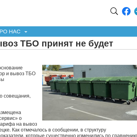
РО НАС
ывоз ТБО принят не будет
основание
ор и вывоз ТБО
вы
го совещания,
размещена
сервис» о
тарифа на вывоз
ке. Как отмечалось в сообщении, в структуру
оказатели, которые существенно изменились по сравнени