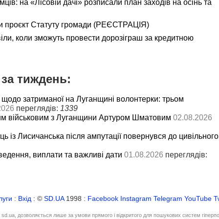
ємців: на «Лісовій дачі» розписали план заходів на осінь та
и проєкт Статуту громади (РЕЄСТРАЦІЯ)
іли, коли зможуть провести дорозіграш за кредитною
за тиждень:
 щодо затриманої на Луганщині волонтерки: трьом
2026
переглядів:
1339
им військовим з Луганщини Артуром Шматовим
02.08.2026
ць із Лисичанська після ампутації повернувся до цивільного
ведення, виплати та важливі дати
01.08.2026
переглядів:
луги
:
Вхід
: ©
SD.UA
1998 :
Facebook
Instagram
Telegram
YouTube
T
і sd.ua, дозволяється лише за умови прямого і відкритого для пошукових систем гіперп