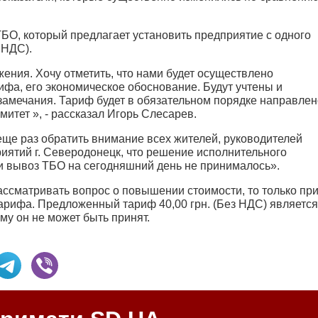
ТБО, который предлагает установить предприятие с одного
 НДС).
ения. Хочу отметить, что нами будет осуществлено
фа, его экономическое обоснование. Будут учтены и
амечания. Тариф будет в обязательном порядке направлен
итет », - рассказал Игорь Слесарев.
еще раз обратить внимание всех жителей, руководителей
иятий г. Северодонецк, что решение исполнительного
и вывоз ТБО на сегодняшний день не принималось».
рассматривать вопрос о повышении стоимости, то только пр
арифа. Предложенный тариф 40,00 грн. (Без НДС) является
у он не может быть принят.