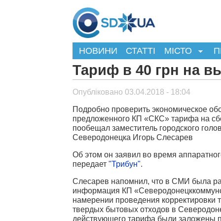
НОВИНИ
СТАТТІ
МІСТО
П
Тариф в 40 грн на в
Опубліковано 03.04.2018 - 18:04
Подробно проверить экономическое об
предложенного КП «СКС» тарифа на сб
пообещал заместитель городского голо
Северодонецка Игорь Слесарев
Об этом он заявил во время аппаратно
передает
"Трибун"
.
Слесарев напомнил, что в СМИ была 
информация КП «Северодонецккоммун
намерении проведения корректировки 
твердых бытовых отходов в Северодонец
действующего тарифа были заложены п