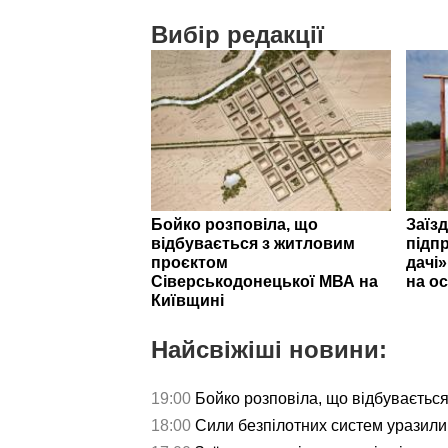
Вибір редакції
Бойко розповіла, що
Заїзд
відбувається з житловим
підпр
проєктом
дачі
Сіверськодонецької МВА на
на ос
Київщині
Найсвіжіші новини:
19:00
Бойко розповіла, що відбуваєтьс
18:00
Сили безпілотних систем уразили 