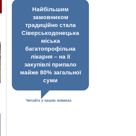
Найбільшим
замовником
традиційно стала
Сіверськодонецька
міська
багатопрофільна
лікарня – на її
закупівлі припало
майже 80% загальної
суми
Читайте у наших новинах