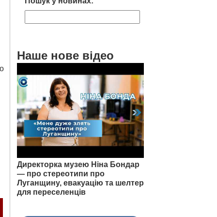
Пошук у новинах:
Наше нове відео
о
и
Директорка музею Ніна Бондар
— про стереотипи про
Луганщину, евакуацію та шелтер
для переселенців