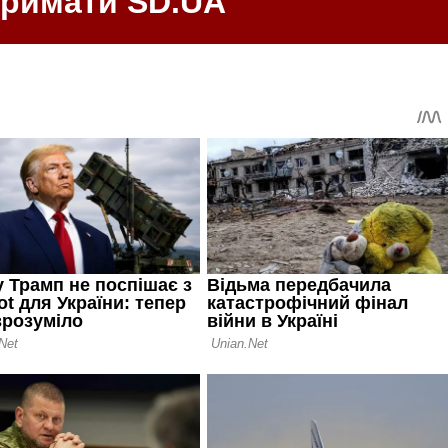
тримати SD.UA