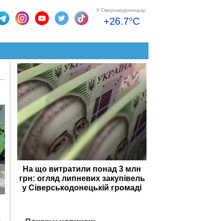
У Сіверськодонецьку:
+26.7°C
На що витратили понад 3 млн
грн: огляд липневих закупівель
у Сіверськодонецькій громаді
ю