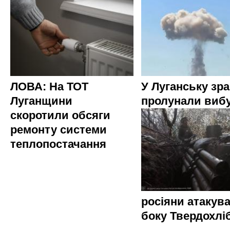
ЛОВА: На ТОТ
У Луганську зр
Луганщини
пролунали виб
скоротили обсяги
ремонту системи
теплопостачання
росіяни атакува
боку Твердохлі