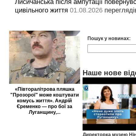
Лисичанська після ампутації повернув
цивільного життя
01.08.2026
перегляді
Пошук у новинах:
Наше нове від
«Півторалітрова пляшка
"Прозорої" може коштувати
комусь життя». Андрій
Єременко — про бої за
Луганщину,...
Директорка музею Ні