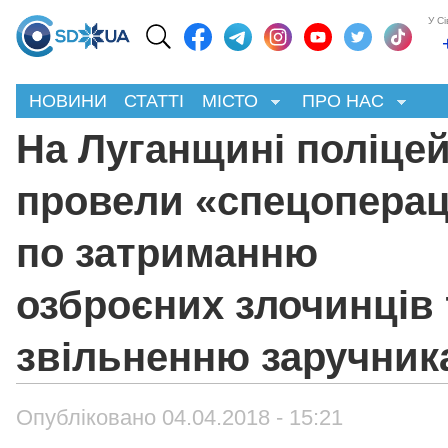
У С
НОВИНИ
СТАТТІ
МІСТО
ПРО НАС
На Луганщині поліцей
провели «спецопера
по затриманню
озброєних злочинців 
звільненню заручник
Опубліковано 04.04.2018 - 15:21