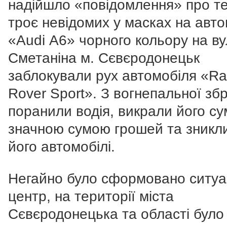
надійшло «повідомлення» про т
троє невідомих у масках на авто
«Audi А6» чорного кольору на ву
Сметаніна м. Сєвєродонецьк
заблокували рух автомобіля «R
Rover Sport». З вогнепальної збр
поранили водія, викрали його сум
значною сумою грошей та зникл
його автомобілі.
Негайно було сформовано ситуа
центр, на території міста
Сєвєродонецька та області було