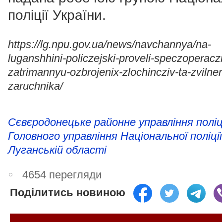
поліції України.
https://lg.npu.gov.ua/news/navchannya/na-
luganshhini-policzejski-proveli-speczoperacz
zatrimannyu-ozbrojenix-zlochincziv-ta-zvilne
zaruchnika/
Сєвєродонецьке районне управління поліц
Головного управління Національної поліції
Луганській області
4654 перегляди
Поділитись новиною