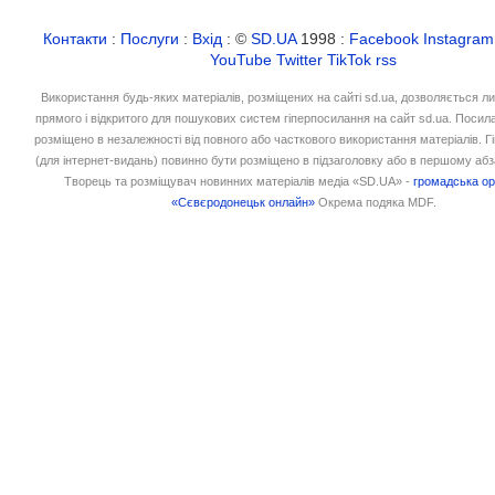
Контакти
:
Послуги
:
Вхід
: ©
SD.UA
1998 :
Facebook
Instagram
YouTube
Twitter
TikTok
rss
Використання будь-яких матеріалів, розміщених на сайті sd.ua, дозволяється л
прямого і відкритого для пошукових систем гіперпосилання на сайт sd.ua. Посил
розміщено в незалежності від повного або часткового використання матеріалів. 
(для інтернет-видань) повинно бути розміщено в підзаголовку або в першому абз
Творець та розміщувач новинних матеріалів медіа «SD.UA» -
громадська ор
«Сєвєродонецьк онлайн»
Окрема подяка MDF.