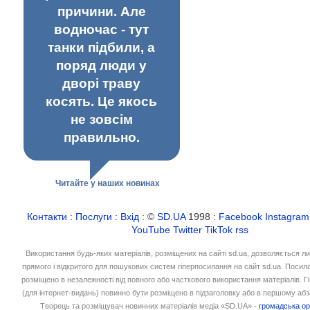
причини. Але
водночас - тут
танки підбили, а
поряд люди у
дворі траву
косять. Це якось
не зовсім
правильно.
Читайте у наших новинах
Контакти
:
Послуги
:
Вхід
: ©
SD.UA
1998 :
Facebook
Instagram
YouTube
Twitter
TikTok
rss
Використання будь-яких матеріалів, розміщених на сайті sd.ua, дозволяється л
прямого і відкритого для пошукових систем гіперпосилання на сайт sd.ua. Посил
розміщено в незалежності від повного або часткового використання матеріалів. 
(для інтернет-видань) повинно бути розміщено в підзаголовку або в першому абз
Творець та розміщувач новинних матеріалів медіа «SD.UA» -
громадська ор