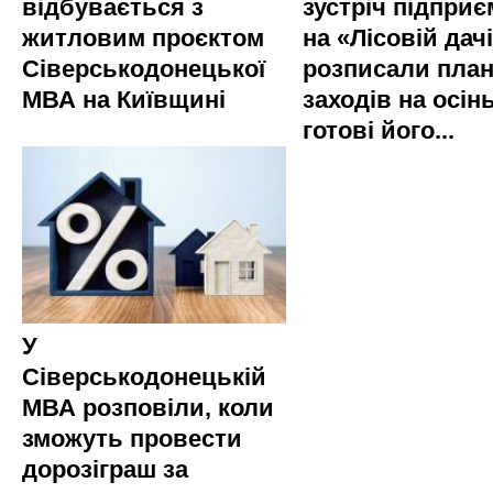
відбувається з
зустріч підприє
житловим проєктом
на «Лісовій дач
Сіверськодонецької
розписали пла
МВА на Київщині
заходів на осінь
готові його...
У
Сіверськодонецькій
МВА розповіли, коли
зможуть провести
дорозіграш за