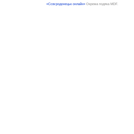
«Сєвєродонецьк онлайн»
Окрема подяка MDF.