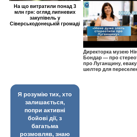
На що витратили понад 3
млн грн: огляд липневих
закупівель у
Сіверськодонецькій громаді
Директорка музею Ні
Бондар — про стерео
про Луганщину, еваку
шелтер для переселе
Я розумію тих, хто
залишається,
попри активні
бойові дії, з
багатьма
розмовляв, знаю