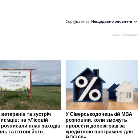
 ветеранів та зустріч
У Сіверськодонецькій МВА
иємців: на «Лісовій
розповіли, коли зможуть
» розписали план заходів
провести дорозіграш за
інь та готові його...
кредитною програмою для
ВПО 60+