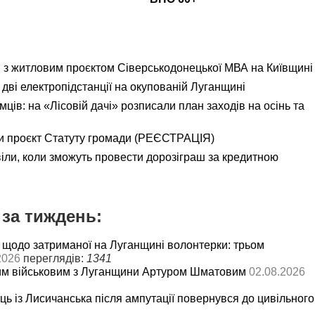
я з житловим проєктом Сіверськодонецької МВА на Київщині
дві електропідстанції на окупованій Луганщині
ємців: на «Лісовій дачі» розписали план заходів на осінь та
и проєкт Статуту громади (РЕЄСТРАЦІЯ)
іли, коли зможуть провести дорозіграш за кредитною
за тиждень:
 щодо затриманої на Луганщині волонтерки: трьом
2026
переглядів:
1341
им військовим з Луганщини Артуром Шматовим
02.08.2026
ць із Лисичанська після ампутації повернувся до цивільного