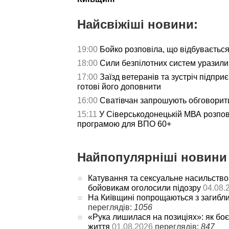
Найсвіжіші новини:
19:00
Бойко розповіла, що відбуваєтьс
18:00
Сили безпілотних систем уразили 
17:00
Заїзд ветеранів та зустріч підпри
готові його доповнити
16:00
Сватівчан запрошують обговорит
15:11
У Сіверськодонецькій МВА розпов
програмою для ВПО 60+
Найпопулярніші новини 
Катування та сексуальне насильство
бойовикам оголосили підозру
04.08.
На Київщині попрощаються з загибл
переглядів:
1056
«Рука лишилася на позиціях»: як боє
життя
01.08.2026
переглядів:
847