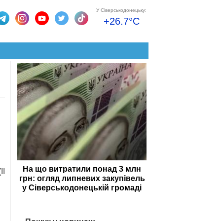
У Сіверськодонецьку:
+26.7°C
На що витратили понад 3 млн
ІІ
грн: огляд липневих закупівель
у Сіверськодонецькій громаді