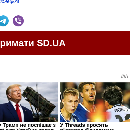
донецька
тримати SD.UA