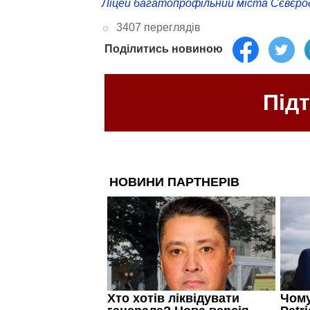
Ліцей багатопрофільний міста Сєвєро
3407 переглядів
Поділитись новиною
Під