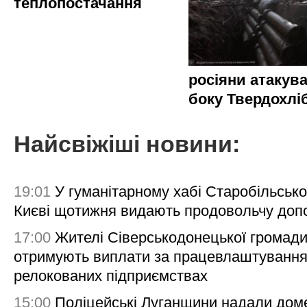
теплопостачання
росіяни атакува
боку Твердохлі
Найсвіжіші новини:
19:01
У гуманітарному хабі Старобільсько
Києві щотижня видають продовольчу доп
17:00
Жителі Сіверськодонецької громад
отримують виплати за працевлаштування
релокованих підприємствах
15:00
Поліцейські Луганщини надали дом