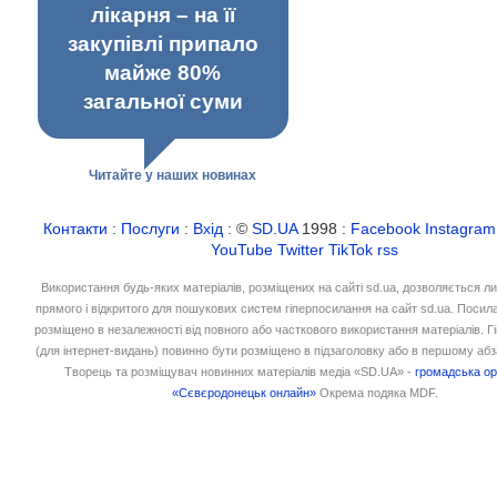
лікарня – на її
закупівлі припало
майже 80%
загальної суми
Читайте у наших новинах
Контакти
:
Послуги
:
Вхід
: ©
SD.UA
1998 :
Facebook
Instagram
YouTube
Twitter
TikTok
rss
Використання будь-яких матеріалів, розміщених на сайті sd.ua, дозволяється л
прямого і відкритого для пошукових систем гіперпосилання на сайт sd.ua. Посил
розміщено в незалежності від повного або часткового використання матеріалів. 
(для інтернет-видань) повинно бути розміщено в підзаголовку або в першому абз
Творець та розміщувач новинних матеріалів медіа «SD.UA» -
громадська ор
«Сєвєродонецьк онлайн»
Окрема подяка MDF.