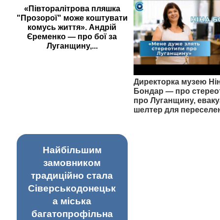
«Півторалітрова пляшка
"Прозорої" може коштувати
комусь життя». Андрій
Єременко — про бої за
Луганщину,...
Директорка музею Ні
Бондар — про стерео
про Луганщину, еваку
шелтер для переселе
Найбільшим
замовником
традиційно стала
Сіверськодонецьк
а міська
багатопрофільна