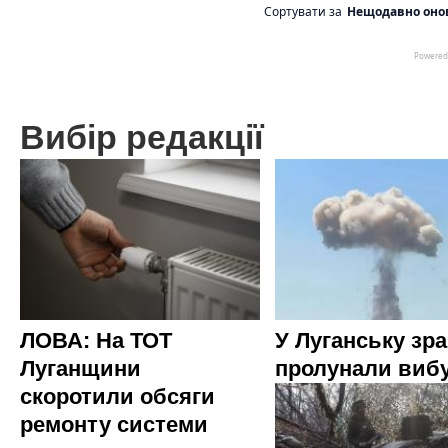
Вибір редакції
ЛОВА: На ТОТ
У Луганську зр
Луганщини
пролунали виб
скоротили обсяги
ремонту системи