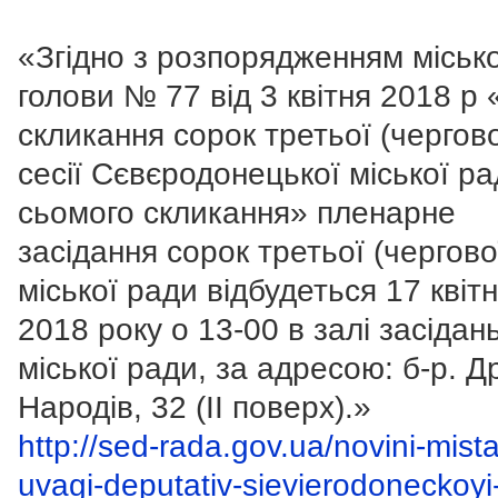
«Згідно з розпорядженням міськ
голови № 77 від 3 квітня 2018 р
скликання сорок третьої (чергово
сесії Сєвєродонецької міської р
сьомого скликання» пленарне
засідання сорок третьої (чергової
міської ради відбудеться 17 квіт
2018 року о 13-00 в залі засідан
міської ради, за адресою: б-р. 
Народів, 32 (ІІ поверх).»
http://sed-rada.gov.ua/novini-mist
uvagi-deputativ-sievierodoneckoyi