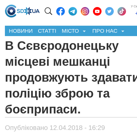
У С
НОВИНИ
СТАТТІ
МІСТО
ПРО НАС
В Сєвєродонецьку
місцеві мешканці
продовжують здавати
поліцію зброю та
боєприпаси.
Опубліковано 12.04.2018 - 16:29