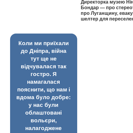
Директорка музею Ні
Бондар — про стерео
про Луганщину, еваку
шелтер для переселе
Коли ми приїхали
до Дніпра, війна
тут ще не
відчувалася так
гостро. Я
намагалася
пояснити, що нам і
вдома було добре:
у нас були
облаштовані
вольєри,
налагоджене