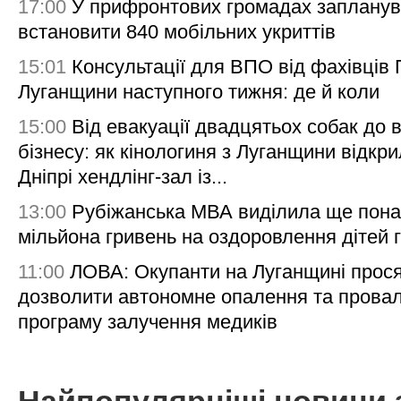
17:00
У прифронтових громадах заплану
встановити 840 мобільних укриттів
15:01
Консультації для ВПО від фахівців
Луганщини наступного тижня: де й коли
15:00
Від евакуації двадцятьох собак до 
бізнесу: як кінологиня з Луганщини відкри
Дніпрі хендлінг-зал із...
13:00
Рубіжанська МВА виділила ще пона
мільйона гривень на оздоровлення дітей 
11:00
ЛОВА: Окупанти на Луганщині прос
дозволити автономне опалення та пров
програму залучення медиків