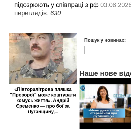
підозрюють у співпраці з рф
03.08.202
переглядів:
630
Пошук у новинах:
Наше нове від
«Півторалітрова пляшка
"Прозорої" може коштувати
комусь життя». Андрій
Єременко — про бої за
Луганщину,...