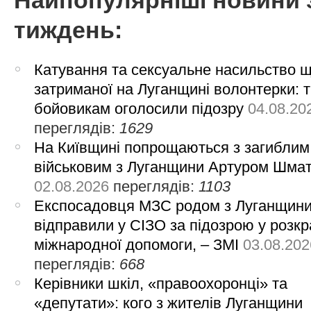
Найпопулярніші новини 
тиждень:
Катування та сексуальне насильство 
затриманої на Луганщині волонтерки: 
бойовикам оголосили підозру
04.08.20
переглядів:
1629
На Київщині попрощаються з загиблим
військовим з Луганщини Артуром Шма
02.08.2026
переглядів:
1103
Експосадовця МЗС родом з Луганщин
відправили у СІЗО за підозрою у розкр
міжнародної допомоги, – ЗМІ
03.08.202
переглядів:
668
Керівники шкіл, «правоохоронці» та
«депутати»: кого з жителів Луганщини