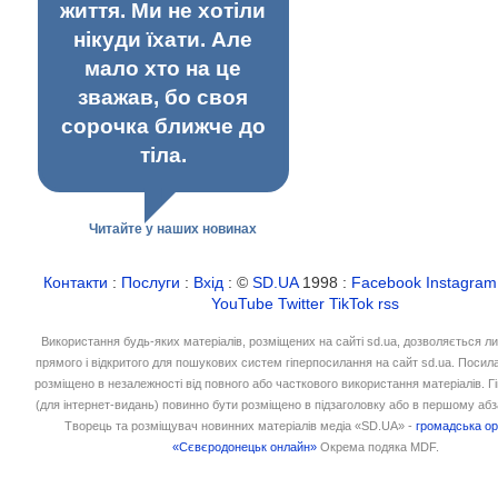
життя. Ми не хотіли
нікуди їхати. Але
мало хто на це
зважав, бо своя
сорочка ближче до
тіла.
Читайте у наших новинах
Контакти
:
Послуги
:
Вхід
: ©
SD.UA
1998 :
Facebook
Instagram
YouTube
Twitter
TikTok
rss
Використання будь-яких матеріалів, розміщених на сайті sd.ua, дозволяється л
прямого і відкритого для пошукових систем гіперпосилання на сайт sd.ua. Посил
розміщено в незалежності від повного або часткового використання матеріалів. 
(для інтернет-видань) повинно бути розміщено в підзаголовку або в першому абз
Творець та розміщувач новинних матеріалів медіа «SD.UA» -
громадська ор
«Сєвєродонецьк онлайн»
Окрема подяка MDF.