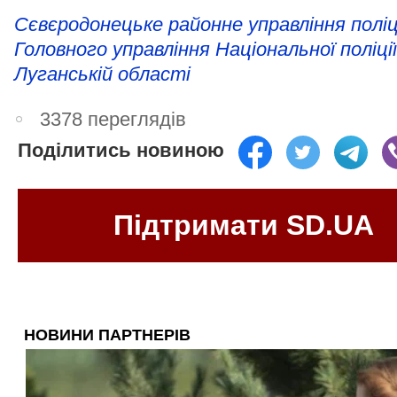
Сєвєродонецьке районне управління поліц
Головного управління Національної поліції
Луганській області
3378 переглядів
Поділитись новиною
Підтримати SD.UA