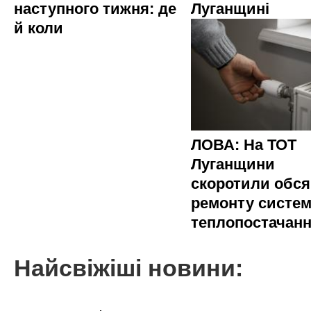
наступного тижня: де
Луганщині
й коли
ЛОВА: На ТОТ
Луганщини
скоротили обся
ремонту систе
теплопостачан
Найсвіжіші новини: