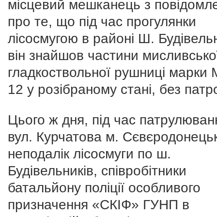
місцевий мешканець з повідомл
про те, що під час прогулянки
лісосмугою в районі Ш. Будівель
він знайшов частини мисливсько
гладкоствольної рушниці марки 
12 у розібраному стані, без патро
Цього ж дня, під час патрулюван
вул. Курчатова м. Сєвєродонець
неподалік лісосмуги по ш.
Будівельників, співробітники
батальйону поліції особливого
призначення «СКІФ» ГУНП в