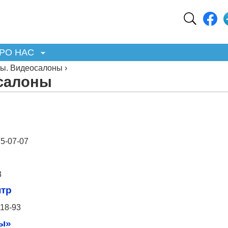
РО НАС
ы. Видеосалоны ›
салоны
5-07-07
3
тр
18-93
ы»