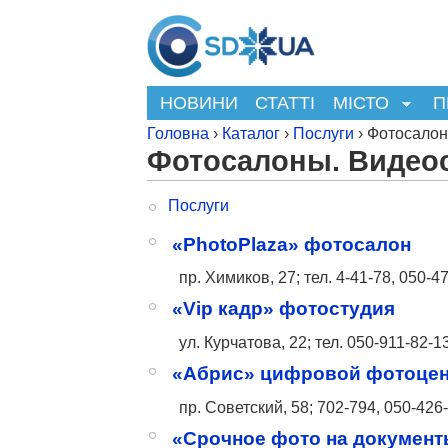
НОВИНИ
СТАТТІ
МІСТО
П
Головна
›
Каталог
›
Послуги
› Фотосалон
Фотосалоны. Видео
Послуги
«PhotoPlaza» фотосалон
пр. Химиков, 27; тел. 4-41-78,
050-47
«Vip кадр» фотостудия
ул. Курчатова, 22; тел.
050-911-82-1
«Абрис» цифровой фотоцен
пр. Советский, 58; 702-794,
050-426-
«Срочное фото на документ