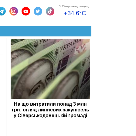
У Сіверськодонецьку:
+34.6°C
На що витратили понад 3 млн
грн: огляд липневих закупівель
у Сіверськодонецькій громаді