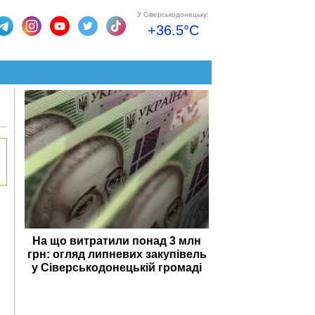
У Сіверськодонецьку:
+36.5°C
На що витратили понад 3 млн
грн: огляд липневих закупівель
у Сіверськодонецькій громаді