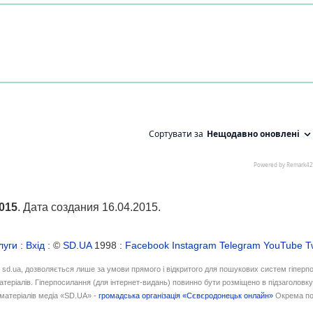
2015
. Дата создания 16.04.2015.
луги
:
Вхід
: ©
SD.UA
1998 :
Facebook
Instagram
Telegram
YouTube
T
і sd.ua, дозволяється лише за умови прямого і відкритого для пошукових систем гіперп
атеріалів. Гіперпосилання (для інтернет-видань) повинно бути розміщено в підзаголовк
матеріалів медіа «SD.UA» -
громадська організація «Сєвєродонецьк онлайн»
Окрема по