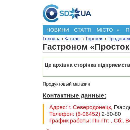
НОВИНИ
СТАТТІ
МІСТО
П
Головна
›
Каталог
›
Торгівля
›
Продовол
Гастроном «Просто
Це архівна сторінка підприємств
Продуктовый магазин
Контактные данные:
Адрес: г. Северодонецк,
Гварде
Телефон: (8-06452)
2-50-80
График работы: Пн-Пт: , Сб:, В