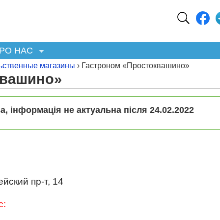
РО НАС
ьственные магазины
› Гастроном «Простоквашино»
квашино»
а, інформація не актуальна після 24.02.2022
йский пр-т, 14
с: