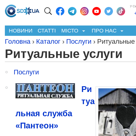
У С
НОВИНИ
СТАТТІ
МІСТО
ПРО НАС
Головна
›
Каталог
›
Послуги
› Ритуальные 
Ритуальные услуги
Послуги
Ри
туа
льная служба
«Пантеон»