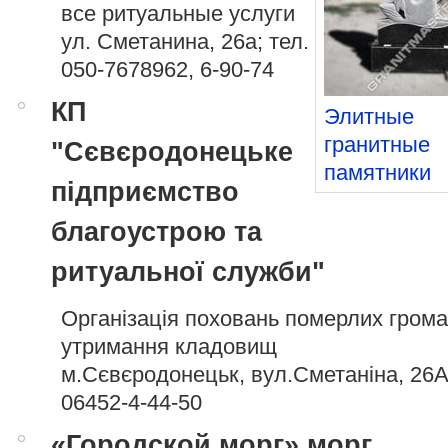
все ритуальные услуги
ул. Сметанина, 26а; тел.
050-7678962
, 6-90-74
КП
Элитные
гранитные
"Сєвєродонецьке
памятники
підприємство
благоустрою та
ритуальної служби"
Організація поховань померлих грома
утримання кладовищ
м.Сєвєродонецьк, вул.Сметаніна, 26А;
06452-4-44-50
«Городской морг» морг