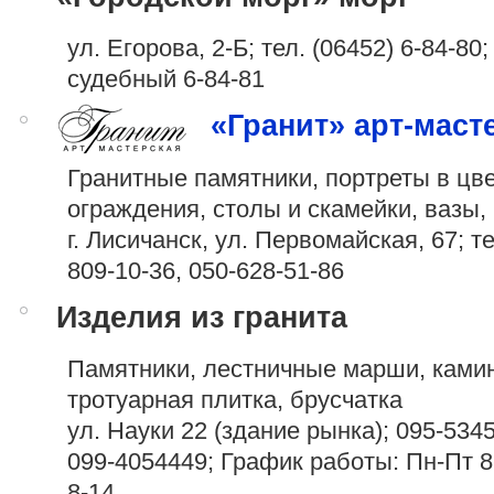
ул. Егорова, 2-Б; тел.
(06452) 6-84-80
;
судебный 6-84-81
«Гранит» арт-маст
Гранитные памятники, портреты в цве
ограждения, столы и скамейки, вазы,
г. Лисичанск, ул. Первомайская, 67; т
809-10-36
,
050-628-51-86
Изделия из гранита
Памятники, лестничные марши, ками
тротуарная плитка, брусчатка
ул. Науки 22 (здание рынка);
095-534
099-4054449
; График работы: Пн-Пт 8
8-14