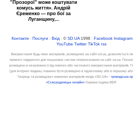
"Прозорої" може коштувати
комусь життя». Андрій
Єременко — про бої за
Луганщину,...
Контакти
:
Послуги
:
Вхід
: ©
SD.UA
1998 :
Facebook
Instagram
YouTube
Twitter
TikTok
rss
Використання будь-яких матеріалів, розміщених на сайті sd.ua, дозволяється л
прямого і відкритого для пошукових систем гіперпосилання на сайт sd.ua. Посил
розміщено в незалежності від повного або часткового використання матеріалів. 
(для інтернет-видань) повинно бути розміщено в підзаголовку або в першому абз
Творець та розміщувач новинних матеріалів медіа «SD.UA» -
громадська ор
«Сєвєродонецьк онлайн»
Окрема подяка MDF.