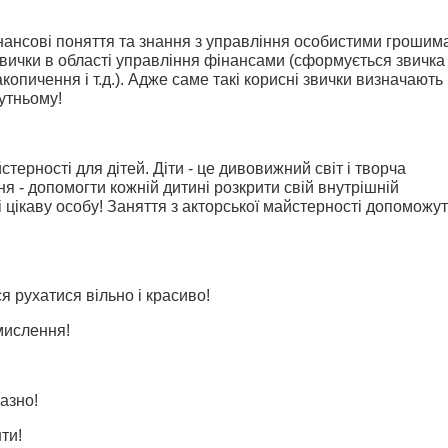
нансові поняття та знання з управління особистими грошим
звички в області управління фінансами (сформується звичка
копичення і т.д.). Адже саме такі корисні звички визначають
утньому!
стерності для дітей. Діти - це дивовижний світ і творча
я - допомогти кожній дитині розкрити свій внутрішній
і цікаву особу! Заняття з акторської майстерності допоможу
я рухатися вільно і красиво!
 мислення!
разно!
ти!