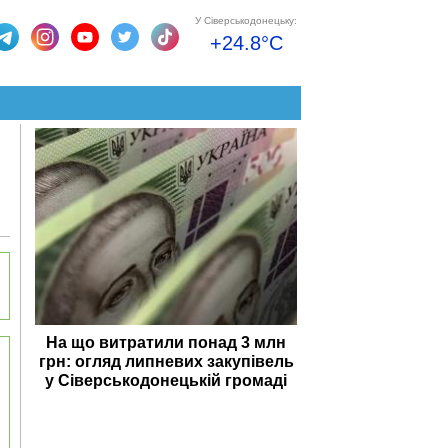
У Сіверськодонецьку:
+24.8°C
На що витратили понад 3 млн
грн: огляд липневих закупівель
у Сіверськодонецькій громаді