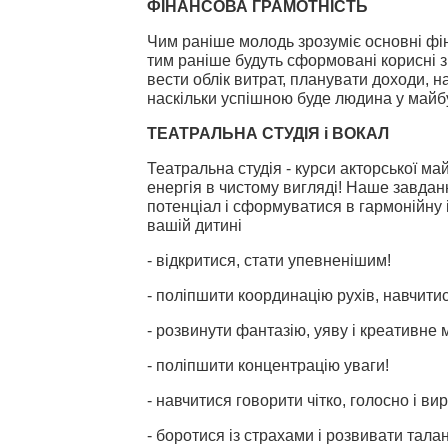
ФІНАНСОВА ГРАМОТНІСТЬ
Чим раніше молодь зрозуміє основні фі
тим раніше будуть сформовані корисні 
вести облік витрат, планувати доходи, на
наскільки успішною буде людина у майб
ТЕАТРАЛЬНА СТУДІЯ і ВОКАЛ
Театральна студія - курси акторської май
енергія в чистому вигляді! Наше завданн
потенціал і сформуватися в гармонійну 
вашій дитині
- відкритися, стати упевненішим!
- поліпшити координацію рухів, навчитис
- розвинути фантазію, уяву і креативне
- поліпшити концентрацію уваги!
- навчитися говорити чітко, голосно і ви
- боротися із страхами і розвивати талан