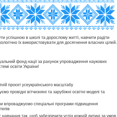
ти успішною в школі та дорослому житті, навчити радіти
кологічно їx використовувати для досягнення власних цілей.
уальний фонд нації за рахунок упровадження наукових
темі освіти України!
тній проєкт усеукраїнського масштабу
уємо провідні вітчизняні та зарубіжні освітні моделі та
 ми впроваджуємо спеціальні програми підвищення
телів
 навчання так, щоб забезпечити успіх кожній дитині за умов