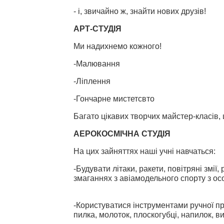
- і, звичайно ж, знайти нових друзів!
АРТ-СТУДІЯ
Ми надихнемо кожного!
-Малювання
-Ліплення
-Гончарне мистетсвто
Багато цікавих творчих майстер-класів,
АЕРОКОСМІЧНА СТУДІЯ
На цих зайняттях наші учні навчаться:
-Будувати літаки, ракети, повітряні змії,
змаганнях з авіамодельного спорту з о
-Користуватися інструментами ручної пра
пилка, молоток, плоскогубці, напилок, в