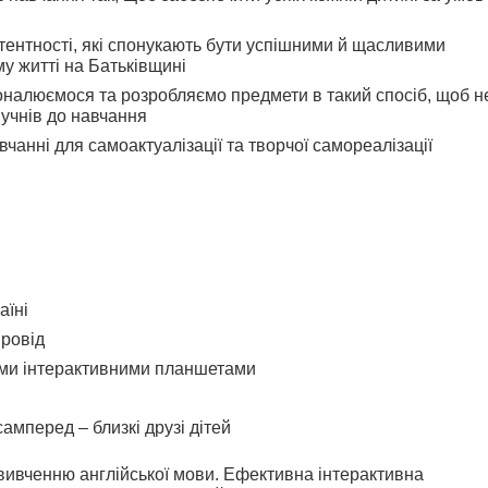
тентності, які спонукають бути успішними й щасливими
у житті на Батьківщині
коналюємося та розробляємо предмети в такий спосіб, щоб н
 учнів до навчання
чанні для самоактуалізації та творчої самореалізації
аїні
ровід
ими інтерактивними планшетами
амперед – близкі друзі дітей
 вивченню англійської мови. Ефективна інтерактивна