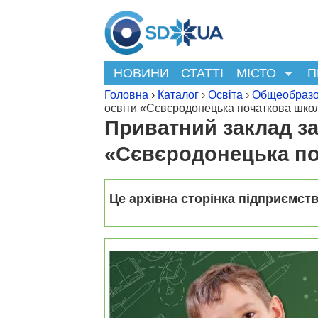
НОВИНИ
СТАТТІ
МІСТО
П
Головна
›
Каталог
›
Освіта
›
Общеобразо
освіти «Сєвєродонецька початкова ш
Приватний заклад за
«Сєвєродонецька п
Це архівна сторінка підприємств