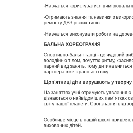
-Навчаться користуватися вимірювальни
-Отримають знання та навички з викори
ремонту ДВЗ різних типів.
-Навчаться виконувати роботи на дерев
БАЛЬНА ХОРЕОГРАФІЯ
Спортивно-бальні танці - це чудовий ви
володінню тілом, почуттю ритму, красивою
парний вид занять, тому дитина вчиться
партнера вже з раннього віку.
Щоп'ятниці діти вирушають у творчу 
На заняттях учні отримують уявлення о 
дізнаються о найвідоміших пам´ятках сві
світу нашої планети. Свої знання відтв
Особливе місце в нашій школі приділяє
вихованню дітей.