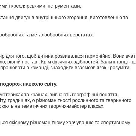
ми і креслярськими інструментами.
стання двигунів внутрішнього згорання, виготовленню та
ообробних та металообробних верстатах.
бір для того, щоб дитина розвивалася гармонійно. Вони вчат
, рівній поставі. Крім фізичних здібностей, бальні танці - ц
 працювати в команді, знаходити взаємозв'язок і розуміти
подорож навколо світу.
материках та країнах, вивчають географічні поняття,
ту, традиціях, о різноманітності рослинного та тваринного
орюють на тематичних творчих-майстер класах.
ться якісному різноманітному харчуванню та спортивному