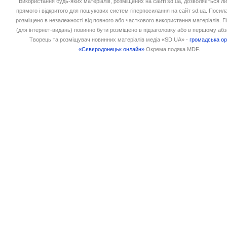
Використання будь-яких матеріалів, розміщених на сайті sd.ua, дозволяється л
прямого і відкритого для пошукових систем гіперпосилання на сайт sd.ua. Посил
розміщено в незалежності від повного або часткового використання матеріалів. 
(для інтернет-видань) повинно бути розміщено в підзаголовку або в першому абз
Творець та розміщувач новинних матеріалів медіа «SD.UA» -
громадська ор
«Сєвєродонецьк онлайн»
Окрема подяка MDF.