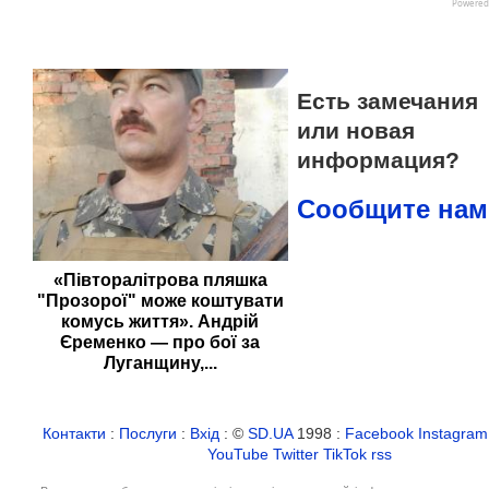
Есть замечания
или новая
информация?
Сообщите нам
«Півторалітрова пляшка
"Прозорої" може коштувати
комусь життя». Андрій
Єременко — про бої за
Луганщину,...
Контакти
:
Послуги
:
Вхід
: ©
SD.UA
1998 :
Facebook
Instagram
YouTube
Twitter
TikTok
rss