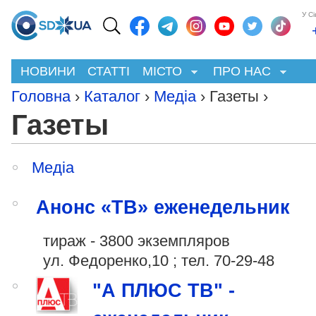
У С
НОВИНИ
СТАТТІ
МІСТО
ПРО НАС
Головна
›
Каталог
›
Медіа
› Газеты ›
Газеты
Медіа
Анонс «ТВ» еженедельник
тираж - 3800 экземпляров
ул. Федоренко,10 ; тел. 70-29-48
"А ПЛЮС ТВ" -