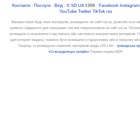
Контакти
:
Послуги
:
Вхід
: ©
SD.UA
1998 :
Facebook
Instagram
YouTube
Twitter
TikTok
rss
Використання будь-яких матеріалів, розміщених на сайті sd.ua, дозволяється л
прямого і відкритого для пошукових систем гіперпосилання на сайт sd.ua. Посил
розміщено в незалежності від повного або часткового використання матеріалів. 
(для інтернет-видань) повинно бути розміщено в підзаголовку або в першому абз
Творець та розміщувач новинних матеріалів медіа «SD.UA» -
громадська ор
«Сєвєродонецьк онлайн»
Окрема подяка MDF.