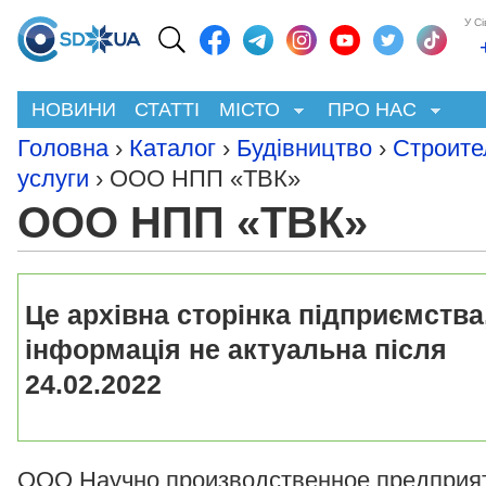
У С
НОВИНИ
СТАТТІ
МІСТО
ПРО НАС
Головна
›
Каталог
›
Будівництво
›
Строите
услуги
› ООО НПП «ТВК»
ООО НПП «ТВК»
Це архівна сторінка підприємства
інформація не актуальна після
24.02.2022
ООО Научно производственное предприя