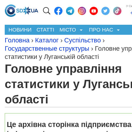
У С
НОВИНИ
СТАТТІ
МІСТО
ПРО НАС
Головна
›
Каталог
›
Суспільство
›
Государственные структуры
› Головне упр
статистики у Луганській області
Головне управління
статистики у Лугансь
області
Це архівна сторінка підприємства