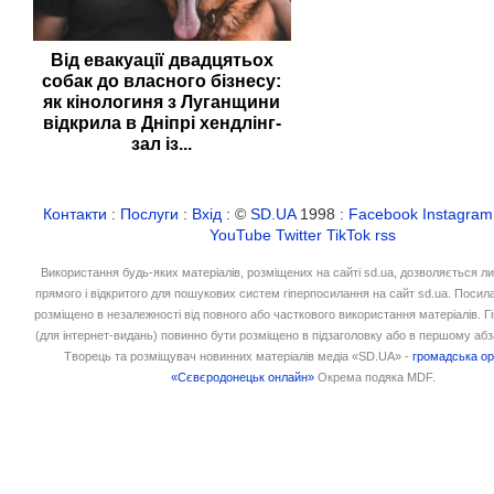
Від евакуації двадцятьох
собак до власного бізнесу:
як кінологиня з Луганщини
відкрила в Дніпрі хендлінг-
зал із...
Контакти
:
Послуги
:
Вхід
: ©
SD.UA
1998 :
Facebook
Instagram
YouTube
Twitter
TikTok
rss
Використання будь-яких матеріалів, розміщених на сайті sd.ua, дозволяється л
прямого і відкритого для пошукових систем гіперпосилання на сайт sd.ua. Посил
розміщено в незалежності від повного або часткового використання матеріалів. 
(для інтернет-видань) повинно бути розміщено в підзаголовку або в першому абз
Творець та розміщувач новинних матеріалів медіа «SD.UA» -
громадська ор
«Сєвєродонецьк онлайн»
Окрема подяка MDF.