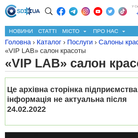
У С
НОВИНИ
СТАТТІ
МІСТО
ПРО НАС
Головна
›
Каталог
›
Послуги
›
Салоны кра
«VIP LAB» салон красоты
«VIP LAB» салон кра
Це архівна сторінка підприємства
інформація не актуальна після
24.02.2022