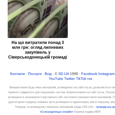
На що витратили понад 3
млн грн: огляд липневих
закупівель у
Сіверськодонецькій громаді
Контакти
:
Послуги
:
Вхід
: ©
SD.UA
1998 :
Facebook
Instagram
YouTube
Twitter
TikTok
rss
Використання будь-яких матеріалів, розміщених на сайті sd.ua, дозволяється л
прямого і відкритого для пошукових систем гіперпосилання на сайт sd.ua. Посил
розміщено в незалежності від повного або часткового використання матеріалів. 
(для інтернет-видань) повинно бути розміщено в підзаголовку або в першому абз
Творець та розміщувач новинних матеріалів медіа «SD.UA» -
громадська ор
«Сєвєродонецьк онлайн»
Окрема подяка MDF.