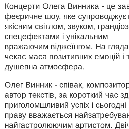
Концерти Олега Винника - це за
феєричне шоу, яке супроводжує
якісним світлом, звуком, грандіо
спецефектами і унікальним
вражаючим віджеїнгом. На гляда
чекає маса позитивних емоцій і 
душевна атмосфера.
Олег Винник - співак, композитор
автор текстів, за короткий час з
приголомшливий успіх і сьогодні
праву вважається найзатребуван
найгастролюючим артистом. Двіч