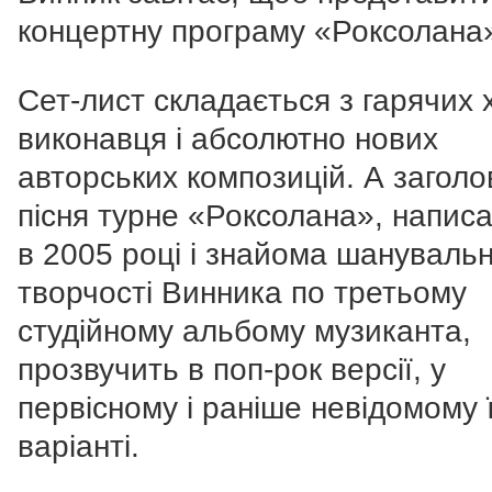
концертну програму «Роксолана
Сет-лист складається з гарячих х
виконавця і абсолютно нових
авторських композицій. А заголо
пісня турне «Роксолана», напис
в 2005 році і знайома шануваль
творчості Винника по третьому
студійному альбому музиканта,
прозвучить в поп-рок версії, у
первісному і раніше невідомому ї
варіанті.