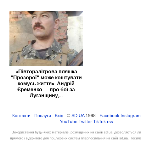
«Півторалітрова пляшка
"Прозорої" може коштувати
комусь життя». Андрій
Єременко — про бої за
Луганщину,...
Контакти
:
Послуги
:
Вхід
: ©
SD.UA
1998 :
Facebook
Instagram
YouTube
Twitter
TikTok
rss
Використання будь-яких матеріалів, розміщених на сайті sd.ua, дозволяється л
прямого і відкритого для пошукових систем гіперпосилання на сайт sd.ua. Посил