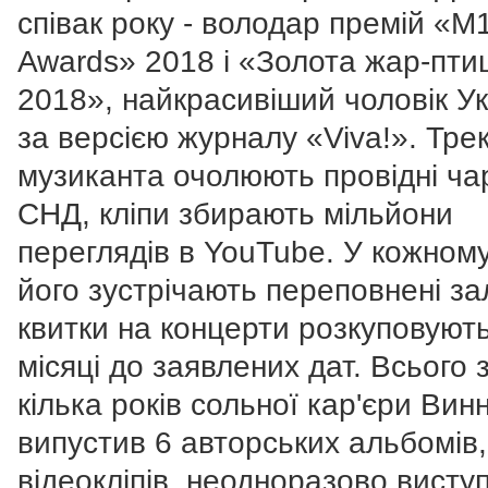
співак року - володар премій «M
Awards» 2018 і «Золота жар-пти
2018», найкрасивіший чоловік У
за версією журналу «Viva!». Тре
музиканта очолюють провідні ча
СНД, кліпи збирають мільйони
переглядів в YouTube. У кожному
його зустрічають переповнені за
квитки на концерти розкуповуют
місяці до заявлених дат. Всього 
кілька років сольної кар'єри Вин
випустив 6 авторських альбомів,
відеокліпів, неодноразово висту