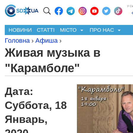
У С
НОВИНИ
СТАТТІ
МІСТО
ПРО НАС
Головна
›
Афиша
›
Живая музыка в
"Карамболе"
Дата:
Суббота, 18
Январь,