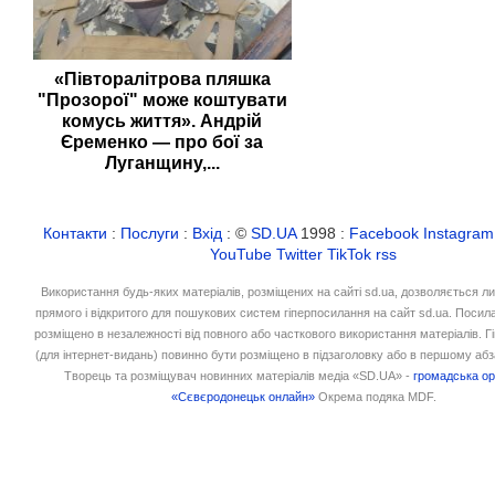
«Півторалітрова пляшка
"Прозорої" може коштувати
комусь життя». Андрій
Єременко — про бої за
Луганщину,...
Контакти
:
Послуги
:
Вхід
: ©
SD.UA
1998 :
Facebook
Instagram
YouTube
Twitter
TikTok
rss
Використання будь-яких матеріалів, розміщених на сайті sd.ua, дозволяється л
прямого і відкритого для пошукових систем гіперпосилання на сайт sd.ua. Посил
розміщено в незалежності від повного або часткового використання матеріалів. 
(для інтернет-видань) повинно бути розміщено в підзаголовку або в першому абз
Творець та розміщувач новинних матеріалів медіа «SD.UA» -
громадська ор
«Сєвєродонецьк онлайн»
Окрема подяка MDF.