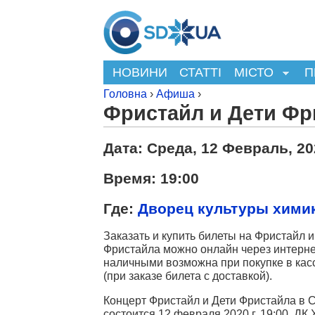
НОВИНИ
СТАТТІ
МІСТО
П
Головна
›
Афиша
›
Фристайл и Дети Фр
Дата:
Среда, 12 Февраль, 20
Время: 19:00
Где:
Дворец культуры хими
Заказать и купить билеты на Фристайл и
Фристайла можно онлайн через интерне
наличными возможна при покупке в кас
(при заказе билета с доставкой).
Концерт Фристайл и Дети Фристайла в 
состоится 12 февраля 2020 г, 19:00, ДК