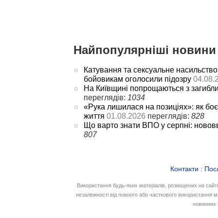
Найпопулярніші новини 
Катування та сексуальне насильство
бойовикам оголосили підозру
04.08.
На Київщині попрощаються з загибл
переглядів:
1034
«Рука лишилася на позиціях»: як боє
життя
01.08.2026
переглядів:
828
Що варто знати ВПО у серпні: новов
807
Контакти
:
Пос
Використання будь-яких матеріалів, розміщених на сайт
незалежності від повного або часткового використання м
новинних 