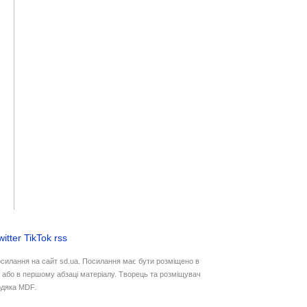
witter
TikTok
rss
осилання на сайт sd.ua. Посилання має бути розміщено в
у або в першому абзаці матеріалу. Творець та розміщувач
дяка MDF.