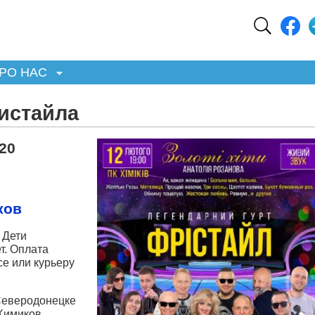
РО НАС
истайла
20
ков
 Дети
т. Оплата
се или курьеру
Северодонецке
 Химиков.