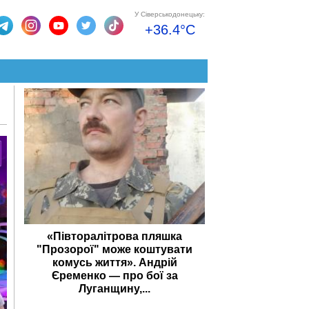
У Сіверськодонецьку:
+36.4°C
«Півторалітрова пляшка
"Прозорої" може коштувати
комусь життя». Андрій
Єременко — про бої за
Луганщину,...