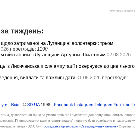
за тиждень:
 щодо затриманої на Луганщині волонтерки: трьом
2026
переглядів:
1190
им військовим з Луганщини Артуром Шматовим
02.08.2026
ць із Лисичанська після ампутації повернувся до цивільного
ведення, виплати та важливі дати
01.08.2026
переглядів:
луги
:
Вхід
: ©
SD.UA
1998 :
Facebook
Instagram
Telegram
YouTube
T
і sd.ua, дозволяється лише за умови прямого і відкритого для пошукових систем гіперп
атеріалів. Гіперпосилання (для інтернет-видань) повинно бути розміщено в підзаголовк
матеріалів медіа «SD.UA» -
громадська організація «Сєвєродонецьк онлайн»
Окрема по