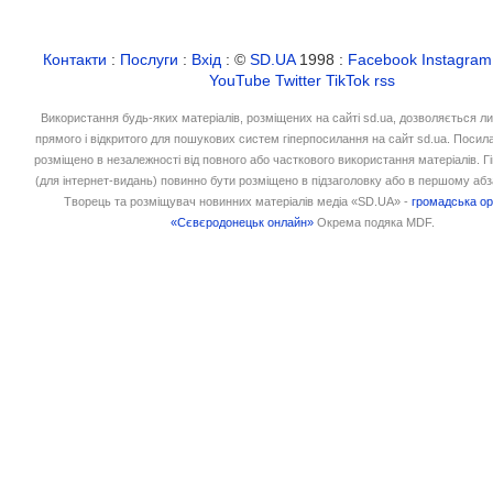
Контакти
:
Послуги
:
Вхід
: ©
SD.UA
1998 :
Facebook
Instagram
YouTube
Twitter
TikTok
rss
Використання будь-яких матеріалів, розміщених на сайті sd.ua, дозволяється л
прямого і відкритого для пошукових систем гіперпосилання на сайт sd.ua. Посил
розміщено в незалежності від повного або часткового використання матеріалів. 
(для інтернет-видань) повинно бути розміщено в підзаголовку або в першому абз
Творець та розміщувач новинних матеріалів медіа «SD.UA» -
громадська ор
«Сєвєродонецьк онлайн»
Окрема подяка MDF.