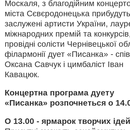
Москаля, з благодійним концерт
міста Сєвєродонецька прибудут
заслужені артисти України, лаур
міжнародних премій та конкурсів
провідні солісти Чернівецької об
філармонії дует «Писанка» - спі
Оксана Савчук і цимбаліст Іван
Кавацюк.
Концертна програма дуету
«Писанка» розпочнеться о 14.
О 13.00 - ярмарок творчих іде