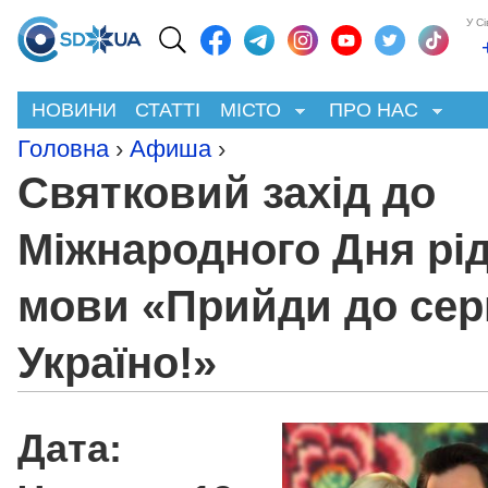
У С
НОВИНИ
СТАТТІ
МІСТО
ПРО НАС
Головна
›
Афиша
›
Святковий захід до
Міжнародного Дня рід
мови «Прийди до сер
Україно!»
Дата: