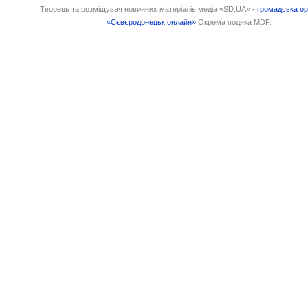
Творець та розміщувач новинних матеріалів медіа «SD.UA» -
громадська ор
«Сєвєродонецьк онлайн»
Окрема подяка MDF.