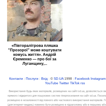
«Півторалітрова пляшка
"Прозорої" може коштувати
комусь життя». Андрій
Єременко — про бої за
Луганщину,...
Контакти
:
Послуги
:
Вхід
: ©
SD.UA
1998 :
Facebook
Instagram
YouTube
Twitter
TikTok
rss
Використання будь-яких матеріалів, розміщених на сайті sd.ua, дозволяється л
прямого і відкритого для пошукових систем гіперпосилання на сайт sd.ua. Посил
розміщено в незалежності від повного або часткового використання матеріалів. 
(для інтернет-видань) повинно бути розміщено в підзаголовку або в першому абз