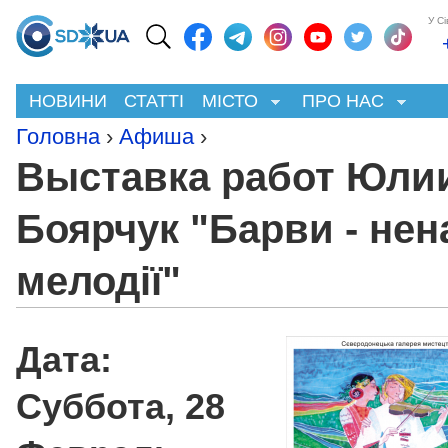
У С
НОВИНИ
СТАТТІ
МІСТО
ПРО НАС
Головна
›
Афиша
›
Выставка работ Юли
Боярчук "Барви - нен
мелодії"
Дата:
Суббота, 28