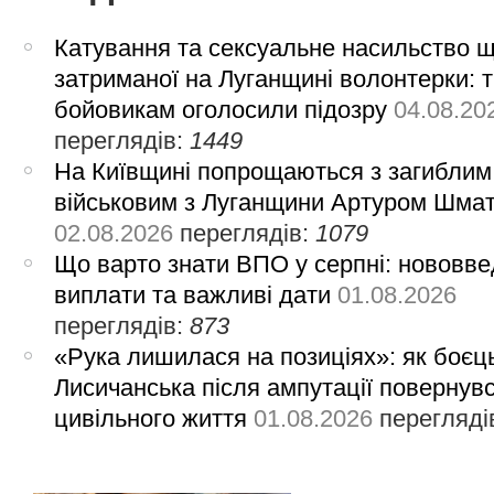
Катування та сексуальне насильство 
затриманої на Луганщині волонтерки: 
бойовикам оголосили підозру
04.08.20
переглядів:
1449
На Київщині попрощаються з загиблим
військовим з Луганщини Артуром Шма
02.08.2026
переглядів:
1079
Що варто знати ВПО у серпні: нововве
виплати та важливі дати
01.08.2026
переглядів:
873
«Рука лишилася на позиціях»: як боєць
Лисичанська після ампутації повернув
цивільного життя
01.08.2026
перегляді