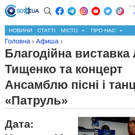
У С
НОВИНИ
СТАТТІ
МІСТО
ПРО НАС
Головна
›
Афиша
›
Благодійна виставка 
Тищенко та концерт
Ансамблю пісні і тан
«Патруль»
Дата: