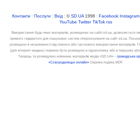
Контакти
:
Послуги
:
Вхід
: ©
SD.UA
1998 :
Facebook
Instagram
YouTube
Twitter
TikTok
rss
Використання будь-яких матеріалів, розміщених на сайті sd.ua, дозволяється л
прямого і відкритого для пошукових систем гіперпосилання на сайт sd.ua. Посил
розміщено в незалежності від повного або часткового використання матеріалів. 
(для інтернет-видань) повинно бути розміщено в підзаголовку або в першому абз
Творець та розміщувач новинних матеріалів медіа «SD.UA» -
громадська ор
«Сєвєродонецьк онлайн»
Окрема подяка MDF.