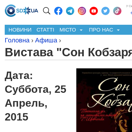
У С
НОВИНИ
СТАТТІ
МІСТО
ПРО НАС
Головна
›
Афиша
›
Вистава "Сон Кобзар
Дата:
Суббота, 25
Апрель,
2015