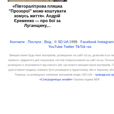
«Півторалітрова пляшка
"Прозорої" може коштувати
комусь життя». Андрій
Єременко — про бої за
Луганщину,...
Контакти
:
Послуги
:
Вхід
: ©
SD.UA
1998 :
Facebook
Instagram
YouTube
Twitter
TikTok
rss
Використання будь-яких матеріалів, розміщених на сайті sd.ua, дозволяється л
прямого і відкритого для пошукових систем гіперпосилання на сайт sd.ua. Посил
розміщено в незалежності від повного або часткового використання матеріалів. 
(для інтернет-видань) повинно бути розміщено в підзаголовку або в першому абз
Творець та розміщувач новинних матеріалів медіа «SD.UA» -
громадська ор
«Сєвєродонецьк онлайн»
Окрема подяка MDF.