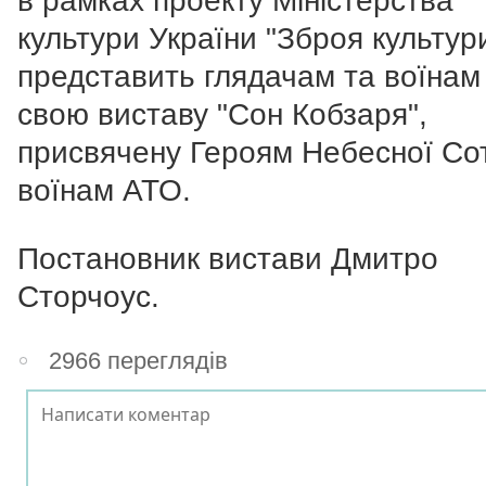
в рамках проекту Міністерства
культури України "Зброя культур
представить глядачам та воїна
свою виставу "Сон Кобзаря",
присвячену Героям Небесної Сот
воїнам АТО.
Постановник вистави Дмитро
Сторчоус.
2966 переглядів