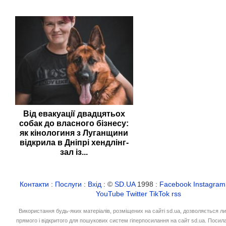
Від евакуації двадцятьох
собак до власного бізнесу:
як кінологиня з Луганщини
відкрила в Дніпрі хендлінг-
зал із...
Контакти
:
Послуги
:
Вхід
: ©
SD.UA
1998 :
Facebook
Instagram
YouTube
Twitter
TikTok
rss
Використання будь-яких матеріалів, розміщених на сайті sd.ua, дозволяється л
прямого і відкритого для пошукових систем гіперпосилання на сайт sd.ua. Посил