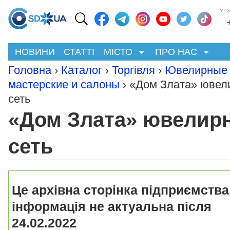
У С
НОВИНИ
СТАТТІ
МІСТО
ПРО НАС
Головна
›
Каталог
›
Торгівля
›
Ювелирные
мастерские и салоны
› «Дом Злата» ювел
сеть
«Дом Злата» ювелир
сеть
Це архівна сторінка підприємства
інформація не актуальна після
24.02.2022