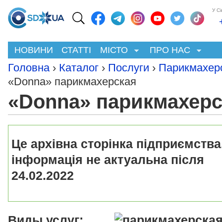
У С
НОВИНИ
СТАТТІ
МІСТО
ПРО НАС
Головна
›
Каталог
›
Послуги
›
Парикмахер
«Donna» парикмахерская
«Donna» парикмахерс
Це архівна сторінка підприємства
інформація не актуальна після
24.02.2022
Виды услуг: