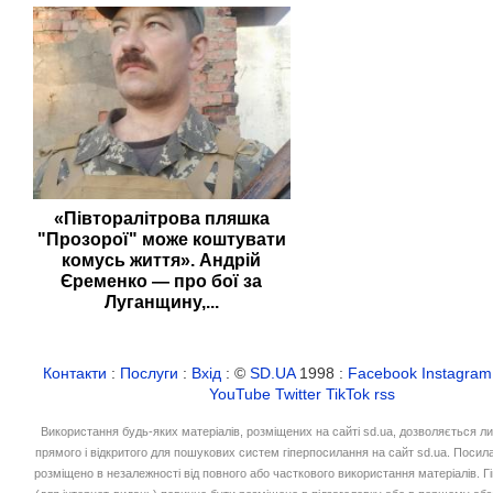
«Півторалітрова пляшка
"Прозорої" може коштувати
комусь життя». Андрій
Єременко — про бої за
Луганщину,...
Контакти
:
Послуги
:
Вхід
: ©
SD.UA
1998 :
Facebook
Instagram
YouTube
Twitter
TikTok
rss
Використання будь-яких матеріалів, розміщених на сайті sd.ua, дозволяється л
прямого і відкритого для пошукових систем гіперпосилання на сайт sd.ua. Посил
розміщено в незалежності від повного або часткового використання матеріалів. 