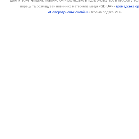
(для інтернет-видань) повинно бути розміщено в підзаголовку або в першому абз
Творець та розміщувач новинних матеріалів медіа «SD.UA» -
громадська ор
«Сєвєродонецьк онлайн»
Окрема подяка MDF.