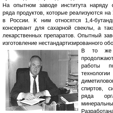
На опытном заводе института наряду о
ряда продуктов, которые реализуются на 
в России. К ним относятся 1,4-бутанди
консервант для сахарной свеклы, а та
лекарственных препаратов. Опытный зав
изготовление нестандартизированного об
В то же 
продолжа
работы п
технологи
диметило
спиртов, с
ряда орга
минерал
Разрабо