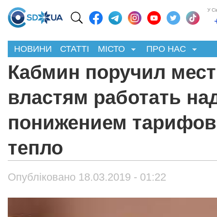
У С
НОВИНИ
СТАТТІ
МІСТО
ПРО НАС
Кабмин поручил мес
властям работать на
понижением тарифов
тепло
Опубліковано 18.03.2019 - 01:22