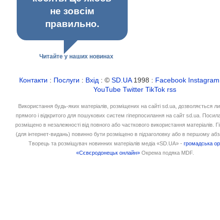
не зовсім
правильно.
Читайте у наших новинах
Контакти
:
Послуги
:
Вхід
: ©
SD.UA
1998 :
Facebook
Instagram
YouTube
Twitter
TikTok
rss
Використання будь-яких матеріалів, розміщених на сайті sd.ua, дозволяється л
прямого і відкритого для пошукових систем гіперпосилання на сайт sd.ua. Посил
розміщено в незалежності від повного або часткового використання матеріалів. 
(для інтернет-видань) повинно бути розміщено в підзаголовку або в першому абз
Творець та розміщувач новинних матеріалів медіа «SD.UA» -
громадська ор
«Сєвєродонецьк онлайн»
Окрема подяка MDF.