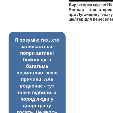
Директорка музею Ні
Бондар — про стерео
про Луганщину, еваку
шелтер для переселе
Я розумію тих, хто
залишається,
попри активні
бойові дії, з
багатьма
розмовляв, знаю
причини. Але
водночас - тут
танки підбили, а
поряд люди у
дворі траву
косять. Це якось