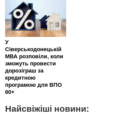
У
Сіверськодонецькій
МВА розповіли, коли
зможуть провести
дорозіграш за
кредитною
програмою для ВПО
60+
Найсвіжіші новини: