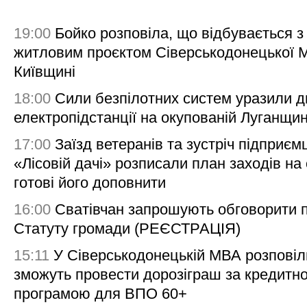
19:00
Бойко розповіла, що відбувається з
житловим проєктом Сіверськодонецької 
Київщині
18:00
Сили безпілотних систем уразили д
електропідстанції на окупованій Луганщи
17:00
Заїзд ветеранів та зустріч підприємц
«Лісовій дачі» розписали план заходів на 
готові його доповнити
16:00
Сватівчан запрошують обговорити 
Статуту громади (РЕЄСТРАЦІЯ)
15:11
У Сіверськодонецькій МВА розповіл
зможуть провести дорозіграш за кредитн
програмою для ВПО 60+