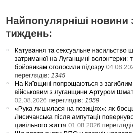
Найпопулярніші новини 
тиждень:
Катування та сексуальне насильство 
затриманої на Луганщині волонтерки: 
бойовикам оголосили підозру
04.08.20
переглядів:
1345
На Київщині попрощаються з загиблим
військовим з Луганщини Артуром Шма
02.08.2026
переглядів:
1059
«Рука лишилася на позиціях»: як боєць
Лисичанська після ампутації повернув
цивільного життя
01.08.2026
перегляді