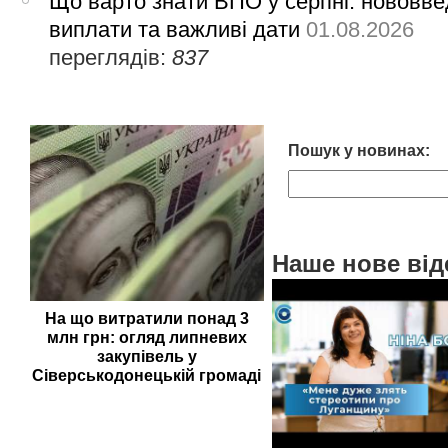
Що варто знати ВПО у серпні: нововве
виплати та важливі дати
01.08.2026
переглядів:
837
Пошук у новинах:
Наше нове від
На що витратили понад 3
млн грн: огляд липневих
закупівель у
Сіверськодонецькій громаді