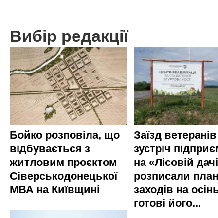
Вибір редакції
Бойко розповіла, що
Заїзд ветеранів
відбувається з
зустріч підприє
житловим проєктом
на «Лісовій дач
Сіверськодонецької
розписали пла
МВА на Київщині
заходів на осінь
готові його...