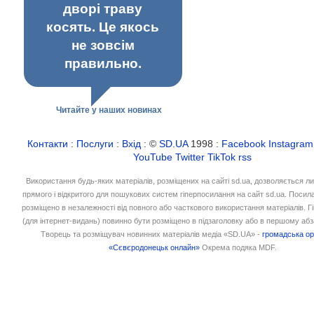
дворі траву
косять. Це якось
не зовсім
правильно.
Читайте у наших новинах
Контакти
:
Послуги
:
Вхід
: ©
SD.UA
1998 :
Facebook
Instagram
YouTube
Twitter
TikTok
rss
Використання будь-яких матеріалів, розміщених на сайті sd.ua, дозволяється л
прямого і відкритого для пошукових систем гіперпосилання на сайт sd.ua. Посил
розміщено в незалежності від повного або часткового використання матеріалів. 
(для інтернет-видань) повинно бути розміщено в підзаголовку або в першому абз
Творець та розміщувач новинних матеріалів медіа «SD.UA» -
громадська ор
«Сєвєродонецьк онлайн»
Окрема подяка MDF.