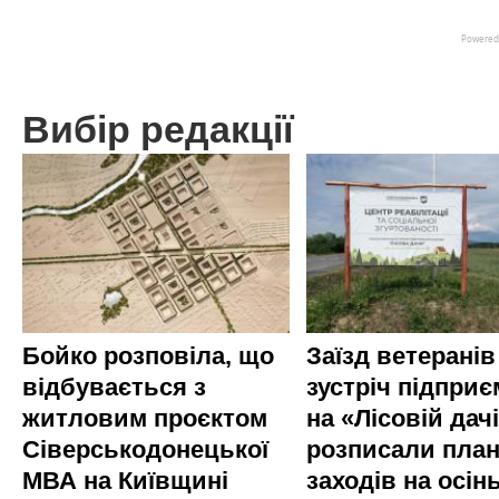
Вибір редакції
Бойко розповіла, що
Заїзд ветеранів
відбувається з
зустріч підприє
житловим проєктом
на «Лісовій дач
Сіверськодонецької
розписали пла
МВА на Київщині
заходів на осінь