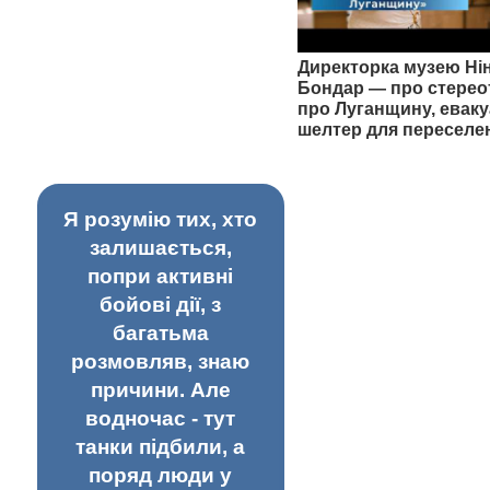
Директорка музею Ні
Бондар — про стерео
про Луганщину, еваку
шелтер для переселе
Я розумію тих, хто
залишається,
попри активні
бойові дії, з
багатьма
розмовляв, знаю
причини. Але
водночас - тут
танки підбили, а
поряд люди у