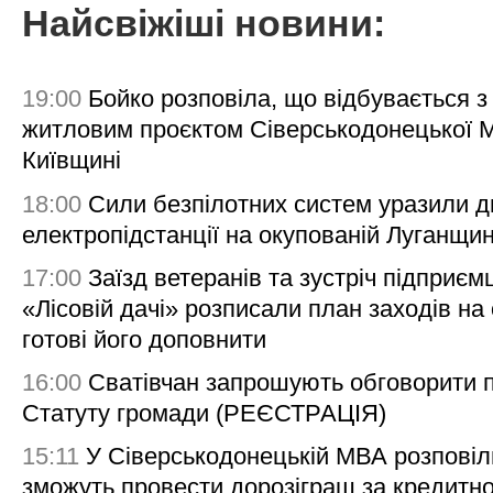
Найсвіжіші новини:
19:00
Бойко розповіла, що відбувається з
житловим проєктом Сіверськодонецької 
Київщині
18:00
Сили безпілотних систем уразили д
електропідстанції на окупованій Луганщи
17:00
Заїзд ветеранів та зустріч підприємц
«Лісовій дачі» розписали план заходів на 
готові його доповнити
16:00
Сватівчан запрошують обговорити 
Статуту громади (РЕЄСТРАЦІЯ)
15:11
У Сіверськодонецькій МВА розповіл
зможуть провести дорозіграш за кредитн