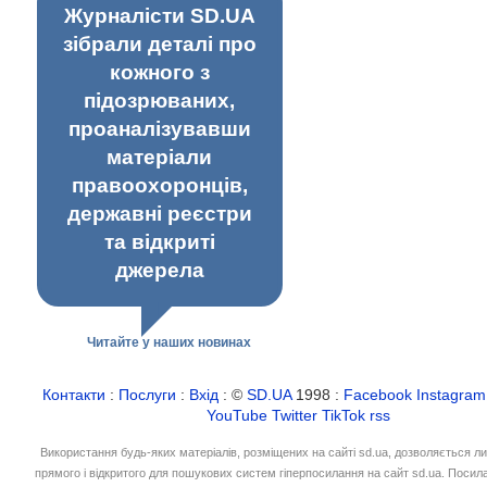
Журналісти SD.UA
зібрали деталі про
кожного з
підозрюваних,
проаналізувавши
матеріали
правоохоронців,
державні реєстри
та відкриті
джерела
Читайте у наших новинах
Контакти
:
Послуги
:
Вхід
: ©
SD.UA
1998 :
Facebook
Instagram
YouTube
Twitter
TikTok
rss
Використання будь-яких матеріалів, розміщених на сайті sd.ua, дозволяється л
прямого і відкритого для пошукових систем гіперпосилання на сайт sd.ua. Посил