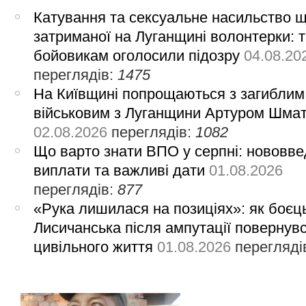
Катування та сексуальне насильство 
затриманої на Луганщині волонтерки: 
бойовикам оголосили підозру
04.08.20
переглядів:
1475
На Київщині попрощаються з загиблим
військовим з Луганщини Артуром Шма
02.08.2026
переглядів:
1082
Що варто знати ВПО у серпні: нововве
виплати та важливі дати
01.08.2026
переглядів:
877
«Рука лишилася на позиціях»: як боєць
Лисичанська після ампутації повернув
цивільного життя
01.08.2026
перегляді