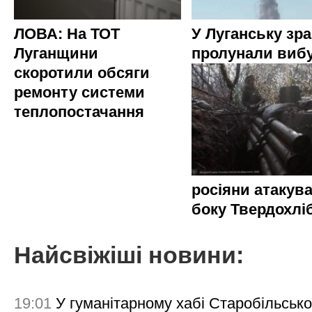
ЛОВА: На ТОТ
У Луганську зр
Луганщини
пролунали виб
скоротили обсяги
ремонту системи
теплопостачання
росіяни атакува
боку Твердохлі
Найсвіжіші новини:
19:01
У гуманітарному хабі Старобільсько