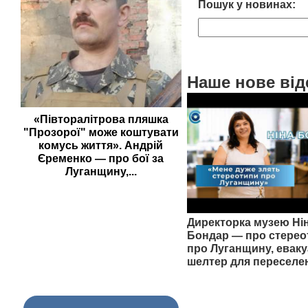
Пошук у новинах:
Наше нове від
«Півторалітрова пляшка
"Прозорої" може коштувати
комусь життя». Андрій
Єременко — про бої за
Луганщину,...
Директорка музею Ні
Бондар — про стерео
про Луганщину, еваку
шелтер для переселе