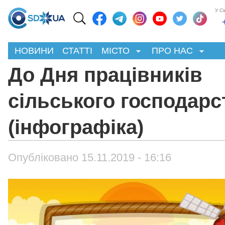
У С
НОВИНИ
СТАТТІ
МІСТО
ПРО НАС
До Дня працівників
сільського господарс
(інфографіка)
Опубліковано 15.11.2019 - 16:16