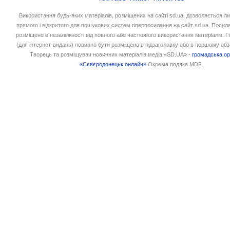
Використання будь-яких матеріалів, розміщених на сайті sd.ua, дозволяється л
прямого і відкритого для пошукових систем гіперпосилання на сайт sd.ua. Посил
розміщено в незалежності від повного або часткового використання матеріалів. 
(для інтернет-видань) повинно бути розміщено в підзаголовку або в першому абз
Творець та розміщувач новинних матеріалів медіа «SD.UA» -
громадська ор
«Сєвєродонецьк онлайн»
Окрема подяка MDF.