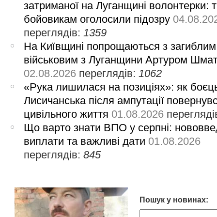
затриманої на Луганщині волонтерки: 
бойовикам оголосили підозру
04.08.20
переглядів:
1359
На Київщині попрощаються з загиблим
військовим з Луганщини Артуром Шма
02.08.2026
переглядів:
1062
«Рука лишилася на позиціях»: як боєць
Лисичанська після ампутації повернув
цивільного життя
01.08.2026
перегляді
Що варто знати ВПО у серпні: нововве
виплати та важливі дати
01.08.2026
переглядів:
845
Пошук у новинах: