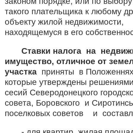
законом порядке, или по выбор
такого плательщика к любому д
объекту жилой недвижимости,
находящемуся в его собственнос
Ставки налога на недви
имущество, отличное от земе
участка
приняты в Положеннях
которые утверждены решениям
сесий Северодонецкого городск
совета, Боровского и Сиротинс
поселковых советов и составл
- для квартир, жилая площа