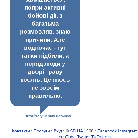
попри активні
бойові дії, з
багатьма
розмовляв, знаю
причини. Але
водночас - тут
танки підбили, а
поряд люди у
дворі траву
косять. Це якось
не зовсім
правильно.
Читайте у наших новинах
Контакти
:
Послуги
:
Вхід
: ©
SD.UA
1998 :
Facebook
Instagram
YouTube
Twitter
TikTok
rss