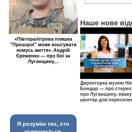
Наше нове від
«Півторалітрова пляшка
"Прозорої" може коштувати
комусь життя». Андрій
Єременко — про бої за
Луганщину,...
Директорка музею Ні
Бондар — про стерео
про Луганщину, еваку
шелтер для переселе
Я розумію тих, хто
залишається,