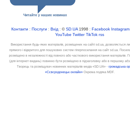
Читайте у наших новинах
Контакти
:
Послуги
:
Вхід
: ©
SD.UA
1998 :
Facebook
Instagram
YouTube
Twitter
TikTok
rss
Використання будь-яких матеріалів, розміщених на сайті sd.ua, дозволяється л
прямого і відкритого для пошукових систем гіперпосилання на сайт sd.ua. Посил
розміщено в незалежності від повного або часткового використання матеріалів. 
(для інтернет-видань) повинно бути розміщено в підзаголовку або в першому абз
Творець та розміщувач новинних матеріалів медіа «SD.UA» -
громадська ор
«Сєвєродонецьк онлайн»
Окрема подяка MDF.