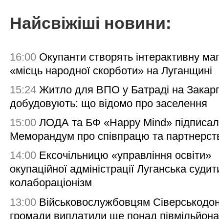
Найсвіжіші новини:
16:00
Окупанти створять інтерактивну ма
«місць народної скорботи» на Луганщині
15:24
Житло для ВПО у Батраді на Закарп
добудовують: що відомо про заселення
15:00
ЛОДА та БФ «Happy Mind» підписа
Меморандум про співпрацю та партнерст
14:00
Ексочільницю «управління освіти»
окупаційної адміністрації Луганська судит
колабораціонізм
13:00
Військовослужбовцям Сіверськодон
громади виплатили ще понад півмільйона