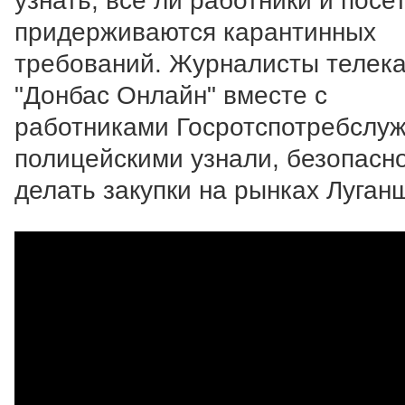
узнать, все ли работники и посе
придерживаются карантинных
требований. Журналисты телек
"Донбас Онлайн" вместе с
работниками Госротспотребслу
полицейскими узнали, безопасн
делать закупки на рынках Луган