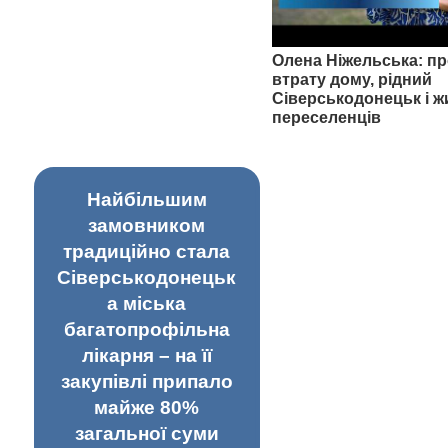
Олена Ніжельська: пр
втрату дому, рідний
Сіверськодонецьк і ж
переселенців
Найбільшим
замовником
традиційно стала
Сіверськодонецьк
а міська
багатопрофільна
лікарня – на її
закупівлі припало
майже 80%
загальної суми