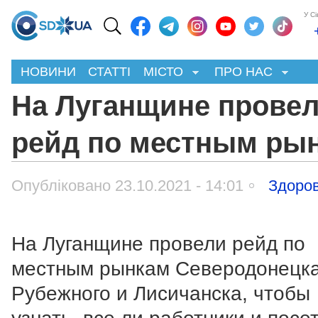
У С
НОВИНИ
СТАТТІ
МІСТО
ПРО НАС
На Луганщине прове
рейд по местным ры
Опубліковано 23.10.2021 - 14:01
Здоров
На Луганщине провели рейд по
местным рынкам Северодонецка
Рубежного и Лисичанска, чтобы