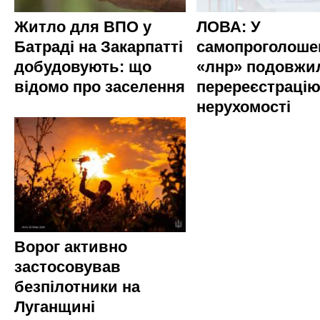
Житло для ВПО у
ЛОВА: У
Батраді на Закарпатті
самопроголоше
добудовують: що
«лнр» подовжи
відомо про заселення
перереєстраці
нерухомості
Ворог активно
застосовував
безпілотники на
Луганщині