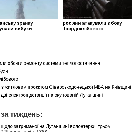
ганську зранку
росіяни атакували з боку
унали вибухи
Твердохлібового
ли обсяги ремонту системи теплопостачання
бухи
лібового
я з житловим проєктом Сіверськодонецької МВА на Київщині
дві електропідстанції на окупованій Луганщині
за тиждень:
 щодо затриманої на Луганщині волонтерки: трьом
2026
переглядів:
1363