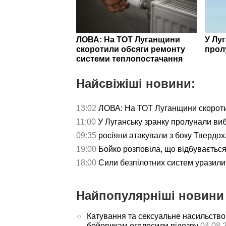
ЛОВА: На ТОТ Луганщини
У Лу
скоротили обсяги ремонту
прол
системи теплопостачання
Найсвіжіші новини:
13:02
ЛОВА: На ТОТ Луганщини скороти
11:00
У Луганську зранку пролунали ви
09:35
росіяни атакували з боку Твердох
19:00
Бойко розповіла, що відбуваєтьс
18:00
Сили безпілотних систем уразили 
Найпопулярніші новини 
Катування та сексуальне насильство
бойовикам оголосили підозру
04.08.