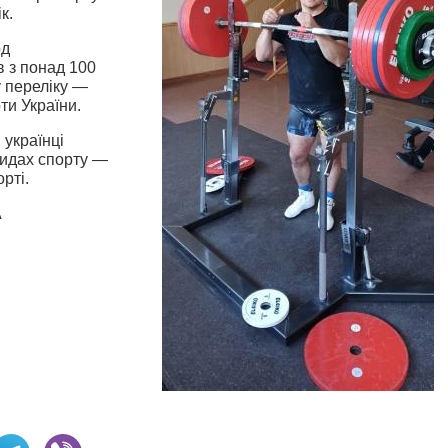
к.
од
в з понад 100
му переліку —
ти України.
 українці
видах спорту —
рті.
А