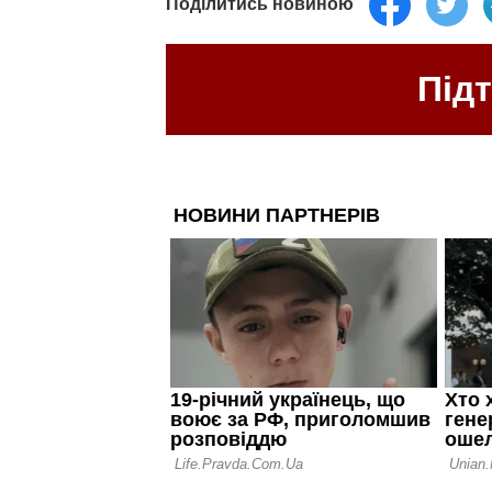
Поділитись новиною
Під