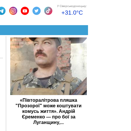
У Сіверськодонецьку:
+31.0°C
«Півторалітрова пляшка
"Прозорої" може коштувати
комусь життя». Андрій
Єременко — про бої за
Луганщину,...