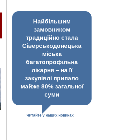
Найбільшим
замовником
традиційно стала
Сіверськодонецька
міська
багатопрофільна
лікарня – на її
закупівлі припало
майже 80% загальної
суми
Читайте у наших новинах