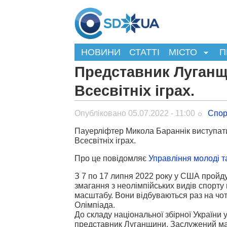
НОВИНИ
СТАТТІ
МІСТО
П
Представник Луганщ
Всесвітніх іграх.
Опубліковано 05.07.2022 - 11:00
Спор
Пауерліфтер Микола Бараннік виступат
Всесвітніх іграх.
Про це повідомляє
Управління молоді т
З 7 по 17 липня 2022 року у США пройд
змагання з неолімпійських видів спорту
масштабу. Вони відбуваються раз на чоти
Олімпіада.
До складу національної збірної України 
представник Луганщини, Заслужений ма