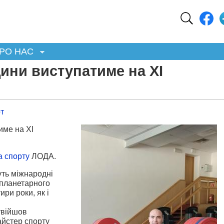
РО НАС
ини виступатиме на ХІ
т
име на ХІ
а спорту
ЛОДА.
уть міжнародні
 планетарного
ри роки, як і
увійшов
йстер спорту