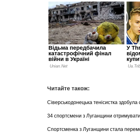
Читайте також:
Сіверськодонецька тенісистка здобула с
34 спортсмени з Луганщини отримуватим
Спортсменка з Луганщини стала перемо