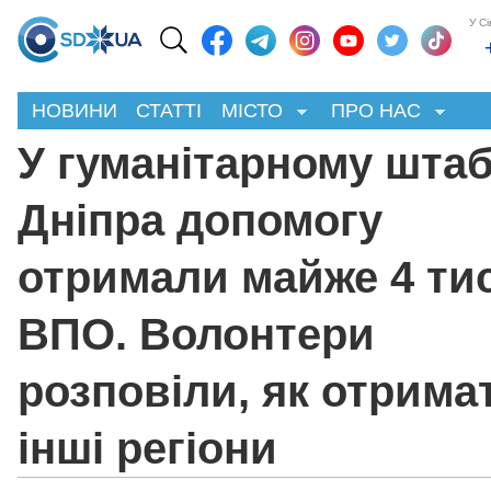
У С
НОВИНИ
СТАТТІ
МІСТО
ПРО НАС
У гуманітарному штаб
Дніпра допомогу
отримали майже 4 ти
ВПО. Волонтери
розповіли, як отрима
інші регіони