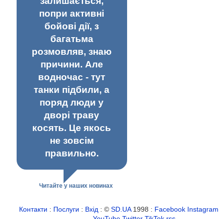
залишається,
попри активні
бойові дії, з
багатьма
розмовляв, знаю
причини. Але
водночас - тут
танки підбили, а
поряд люди у
дворі траву
косять. Це якось
не зовсім
правильно.
Читайте у наших новинах
Контакти
:
Послуги
:
Вхід
: ©
SD.UA
1998 :
Facebook
Instagram
YouTube
Twitter
TikTok
rss