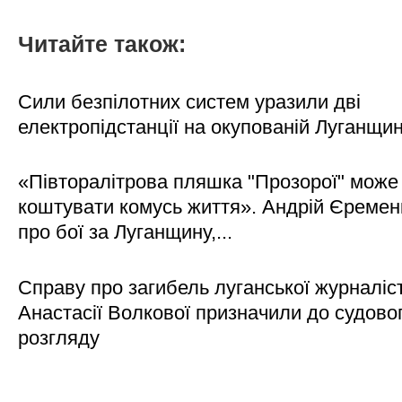
Читайте також:
Сили безпілотних систем уразили дві
електропідстанції на окупованій Луганщи
«Півторалітрова пляшка "Прозорої" може
коштувати комусь життя». Андрій Єреме
про бої за Луганщину,...
Справу про загибель луганської журналіс
Анастасії Волкової призначили до судово
розгляду