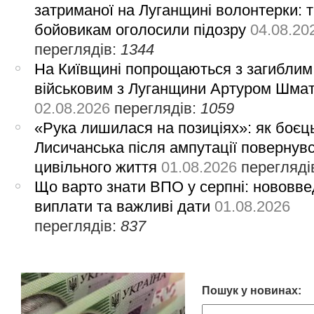
затриманої на Луганщині волонтерки: 
бойовикам оголосили підозру
04.08.20
переглядів:
1344
На Київщині попрощаються з загиблим
військовим з Луганщини Артуром Шма
02.08.2026
переглядів:
1059
«Рука лишилася на позиціях»: як боєць
Лисичанська після ампутації повернув
цивільного життя
01.08.2026
перегляді
Що варто знати ВПО у серпні: нововве
виплати та важливі дати
01.08.2026
переглядів:
837
Пошук у новинах: