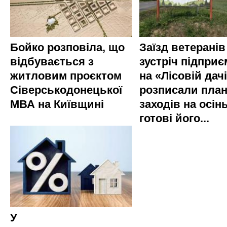
Бойко розповіла, що
Заїзд ветеранів
відбувається з
зустріч підприє
житловим проєктом
на «Лісовій дач
Сіверськодонецької
розписали пла
МВА на Київщині
заходів на осінь
готові його...
У