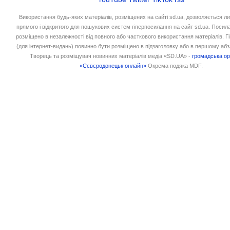
Використання будь-яких матеріалів, розміщених на сайті sd.ua, дозволяється л
прямого і відкритого для пошукових систем гіперпосилання на сайт sd.ua. Посил
розміщено в незалежності від повного або часткового використання матеріалів. 
(для інтернет-видань) повинно бути розміщено в підзаголовку або в першому абз
Творець та розміщувач новинних матеріалів медіа «SD.UA» -
громадська ор
«Сєвєродонецьк онлайн»
Окрема подяка MDF.