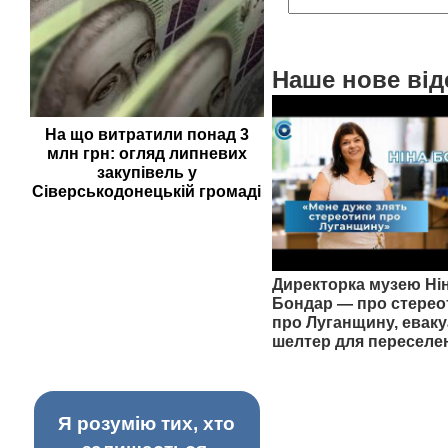
Наше нове від
На що витратили понад 3
млн грн: огляд липневих
закупівель у
Сіверськодонецькій громаді
Директорка музею Ні
Бондар — про стерео
про Луганщину, еваку
шелтер для переселе
Я розумію тих, хто