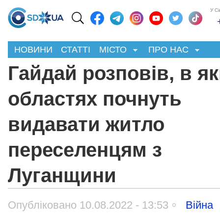
У С
НОВИНИ
СТАТТІ
МІСТО
ПРО НАС
Гайдай розповів, в я
областях почнуть
видавати житло
переселенцям з
Луганщини
Опубліковано 10.08.2022 - 13:53
Війна