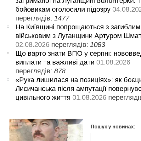
затриманої на Луганщині волонтерки: 
бойовикам оголосили підозру
04.08.20
переглядів:
1477
На Київщині попрощаються з загиблим
військовим з Луганщини Артуром Шма
02.08.2026
переглядів:
1083
Що варто знати ВПО у серпні: нововве
виплати та важливі дати
01.08.2026
переглядів:
878
«Рука лишилася на позиціях»: як боєць
Лисичанська після ампутації повернув
цивільного життя
01.08.2026
перегляді
Пошук у новинах: