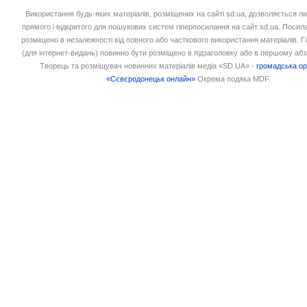
Використання будь-яких матеріалів, розміщених на сайті sd.ua, дозволяється л
прямого і відкритого для пошукових систем гіперпосилання на сайт sd.ua. Посил
розміщено в незалежності від повного або часткового використання матеріалів. 
(для інтернет-видань) повинно бути розміщено в підзаголовку або в першому абз
Творець та розміщувач новинних матеріалів медіа «SD.UA» -
громадська ор
«Сєвєродонецьк онлайн»
Окрема подяка MDF.