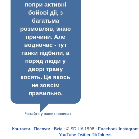
попри активні
бойові дії, з
багатьма
розмовляв, знаю
причини. Але
водночас - тут
танки підбили, а
поряд люди у
дворі траву
косять. Це якось
не зовсім
правильно.
Читайте у наших новинах
Контакти
:
Послуги
:
Вхід
: ©
SD.UA
1998 :
Facebook
Instagram
YouTube
Twitter
TikTok
rss