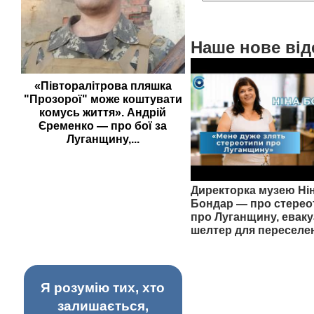
Наше нове від
«Півторалітрова пляшка
"Прозорої" може коштувати
комусь життя». Андрій
Єременко — про бої за
Луганщину,...
Директорка музею Ні
Бондар — про стерео
про Луганщину, еваку
шелтер для переселе
Я розумію тих, хто
залишається,