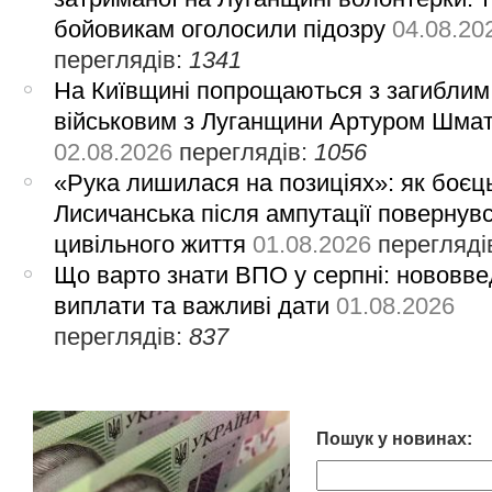
бойовикам оголосили підозру
04.08.20
переглядів:
1341
На Київщині попрощаються з загиблим
військовим з Луганщини Артуром Шма
02.08.2026
переглядів:
1056
«Рука лишилася на позиціях»: як боєць
Лисичанська після ампутації повернув
цивільного життя
01.08.2026
перегляді
Що варто знати ВПО у серпні: нововве
виплати та важливі дати
01.08.2026
переглядів:
837
Пошук у новинах: