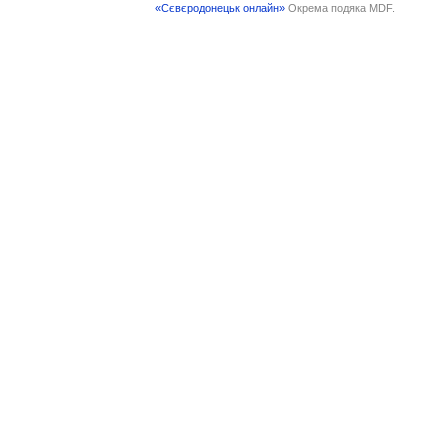
«Сєвєродонецьк онлайн»
Окрема подяка MDF.