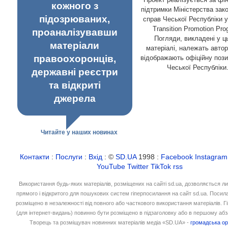
кожного з
підтримки Міністерства зак
підозрюваних,
справ Чеської Республіки 
Transition Promotion Pro
проаналізувавши
Погляди, викладені у ц
матеріали
матеріалі, належать автор
правоохоронців,
відображають офіційну поз
Чеської Республіки
державні реєстри
та відкриті
джерела
Читайте у наших новинах
Контакти
:
Послуги
:
Вхід
: ©
SD.UA
1998 :
Facebook
Instagram
YouTube
Twitter
TikTok
rss
Використання будь-яких матеріалів, розміщених на сайті sd.ua, дозволяється л
прямого і відкритого для пошукових систем гіперпосилання на сайт sd.ua. Посил
розміщено в незалежності від повного або часткового використання матеріалів. 
(для інтернет-видань) повинно бути розміщено в підзаголовку або в першому абз
Творець та розміщувач новинних матеріалів медіа «SD.UA» -
громадська ор