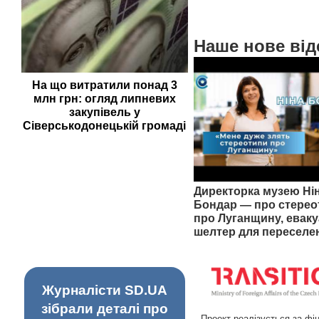
Наше нове від
На що витратили понад 3
млн грн: огляд липневих
закупівель у
Сіверськодонецькій громаді
Директорка музею Ні
Бондар — про стерео
про Луганщину, еваку
шелтер для переселе
Журналісти SD.UA
зібрали деталі про
Проект реалізується за фі