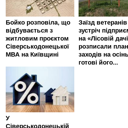
Бойко розповіла, що
Заїзд ветеранів
відбувається з
зустріч підприє
житловим проєктом
на «Лісовій дач
Сіверськодонецької
розписали пла
МВА на Київщині
заходів на осінь
готові його...
У
Сіверськодонецькій