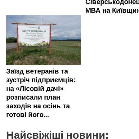
Сіверськодонец
МВА на Київщин
Заїзд ветеранів та
зустріч підприємців:
на «Лісовій дачі»
розписали план
заходів на осінь та
готові його...
Найсвіжіші новини: