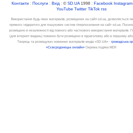
Контакти
:
Послуги
:
Вхід
: ©
SD.UA
1998 :
Facebook
Instagram
YouTube
Twitter
TikTok
rss
Використання будь-яких матеріалів, розміщених на сайті sd.ua, дозволяється л
прямого і відкритого для пошукових систем гіперпосилання на сайт sd.ua. Посил
розміщено в незалежності від повного або часткового використання матеріалів. 
(для інтернет-видань) повинно бути розміщено в підзаголовку або в першому абз
Творець та розміщувач новинних матеріалів медіа «SD.UA» -
громадська ор
«Сєвєродонецьк онлайн»
Окрема подяка MDF.