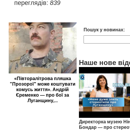
переглядів:
839
Пошук у новинах:
Наше нове від
«Півторалітрова пляшка
"Прозорої" може коштувати
комусь життя». Андрій
Єременко — про бої за
Луганщину,...
Директорка музею Ні
Бондар — про стерео