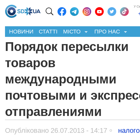
У С
НОВИНИ
СТАТТІ
МІСТО
ПРО НАС
Порядок пересылки
товаров
международными
почтовыми и экспрес
отправлениями
Опубліковано 26.07.2013 - 14:17
налог