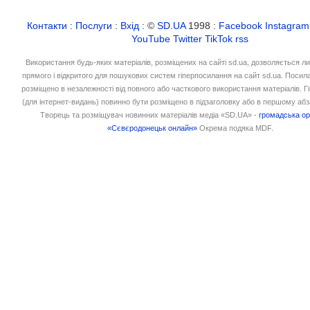
Контакти
:
Послуги
:
Вхід
: ©
SD.UA
1998 :
Facebook
Instagram
YouTube
Twitter
TikTok
rss
Використання будь-яких матеріалів, розміщених на сайті sd.ua, дозволяється л
прямого і відкритого для пошукових систем гіперпосилання на сайт sd.ua. Посил
розміщено в незалежності від повного або часткового використання матеріалів. 
(для інтернет-видань) повинно бути розміщено в підзаголовку або в першому абз
Творець та розміщувач новинних матеріалів медіа «SD.UA» -
громадська ор
«Сєвєродонецьк онлайн»
Окрема подяка MDF.