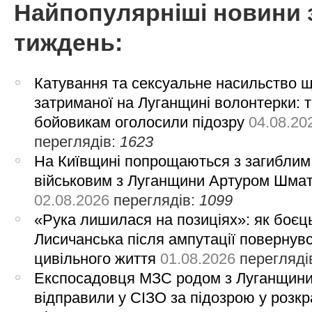
Найпопулярніші новини 
тиждень:
Катування та сексуальне насильство 
затриманої на Луганщині волонтерки: 
бойовикам оголосили підозру
04.08.20
переглядів:
1623
На Київщині попрощаються з загиблим
військовим з Луганщини Артуром Шма
02.08.2026
переглядів:
1099
«Рука лишилася на позиціях»: як боєць
Лисичанська після ампутації повернув
цивільного життя
01.08.2026
перегляді
Експосадовця МЗС родом з Луганщин
відправили у СІЗО за підозрою у розкр