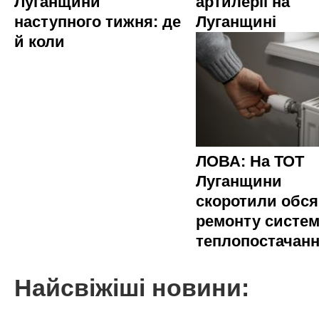
Луганщини
артилерії на
наступного тижня: де
Луганщині
й коли
ЛОВА: На ТОТ
Луганщини
скоротили обся
ремонту систе
теплопостачан
Найсвіжіші новини: