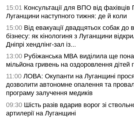
15:01
Консультації для ВПО від фахівців
Луганщини наступного тижня: де й коли
15:00
Від евакуації двадцятьох собак до 
бізнесу: як кінологиня з Луганщини відкри
Дніпрі хендлінг-зал із...
13:00
Рубіжанська МВА виділила ще пона
мільйона гривень на оздоровлення дітей 
11:00
ЛОВА: Окупанти на Луганщині прос
дозволити автономне опалення та пров
програму залучення медиків
09:30
Шість разів вдарив ворог зі ствольн
артилерії на Луганщині