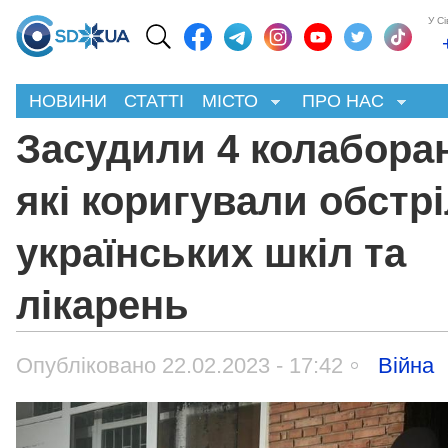
У С
НОВИНИ
СТАТТІ
МІСТО
ПРО НАС
Засудили 4 колаборан
які коригували обстр
українських шкіл та
лікарень
Опубліковано 22.02.2023 - 17:42
Війна