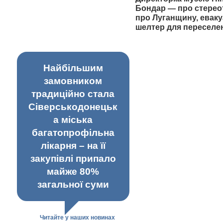
Бондар — про стерео
про Луганщину, еваку
шелтер для переселе
Найбільшим
замовником
традиційно стала
Сіверськодонецьк
а міська
багатопрофільна
лікарня – на її
закупівлі припало
майже 80%
загальної суми
Читайте у наших новинах