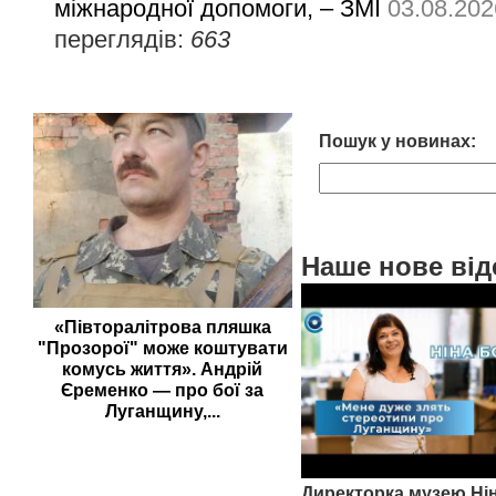
міжнародної допомоги, – ЗМІ
03.08.202
переглядів:
663
Пошук у новинах:
Наше нове від
«Півторалітрова пляшка
"Прозорої" може коштувати
комусь життя». Андрій
Єременко — про бої за
Луганщину,...
Директорка музею Ні