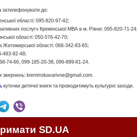
 зателефонувати до:
енської області:
095-820-97-42
;
ативних послуг» Кремінської МВА в м. Рівне:
095-820-71-24
инської області:
050-576-42-70
;
ка Житомирської області:
066-342-83-65
;
6-483-92-48
;
68-74-66
,
099-185-20-38
,
096-899-61-24
.
 звернень: kreminskavarivne@gmail.com.
ь
куточки дитячої книги та проводитимуть культурні заходи.
тримати SD.UA