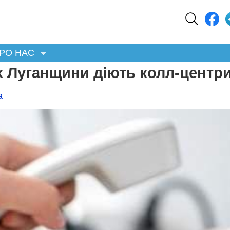
РО НАС
х Луганщини діють колл-центр
а