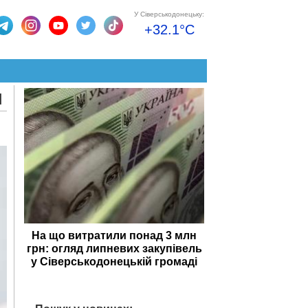
У Сіверськодонецьку:
+32.1°C
и
На що витратили понад 3 млн
грн: огляд липневих закупівель
у Сіверськодонецькій громаді