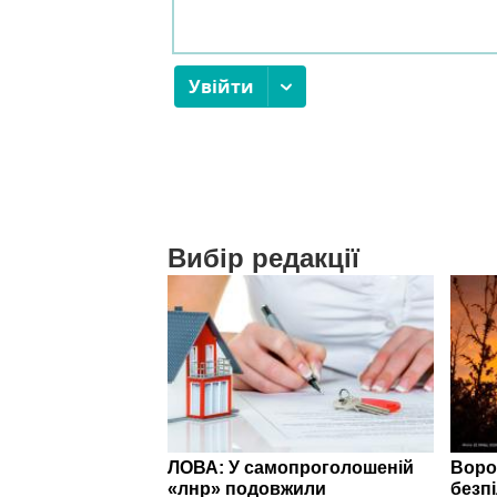
Вибір редакції
ЛОВА: У самопроголошеній
Воро
«лнр» подовжили
безп