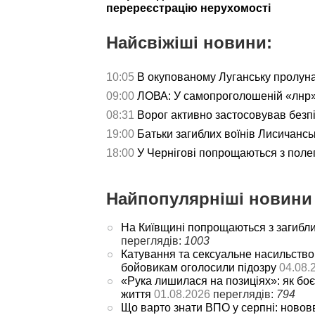
перереєстрацію нерухомості
Найсвіжіші новини:
10:05
В окупованому Луганську пролун
09:00
ЛОВА: У самопроголошеній «лнр»
08:31
Ворог активно застосовував безп
19:00
Батьки загиблих воїнів Лисичансь
18:00
У Чернігові попрощаються з пол
Найпопулярніші новини 
На Київщині попрощаються з загибл
переглядів:
1003
Катування та сексуальне насильство
бойовикам оголосили підозру
04.08.
«Рука лишилася на позиціях»: як боє
життя
01.08.2026
переглядів:
794
Що варто знати ВПО у серпні: новов