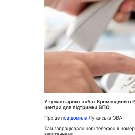
У гуманітарних хабах Кремінщини в Рі
центри для підтримки ВПО.
Про це
повідомила
Луганська ОВА.
Там запрацювали нові телефонні номери
запитаннями.