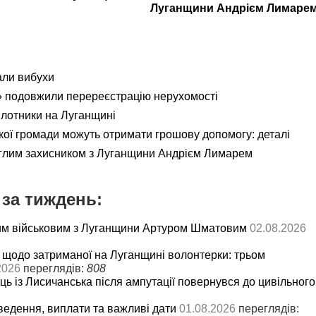
Луганщини Андрієм Лимаре
али вибухи
 подовжили перереєстрацію нерухомості
ілотники на Луганщині
кої громади можуть отримати грошову допомогу: деталі
еглим захисником з Луганщини Андрієм Лимарем
за тиждень:
им військовим з Луганщини Артуром Шматовим
02.08.2026
 щодо затриманої на Луганщині волонтерки: трьом
2026
переглядів:
808
ць із Лисичанська після ампутації повернувся до цивільного
ведення, виплати та важливі дати
01.08.2026
переглядів: