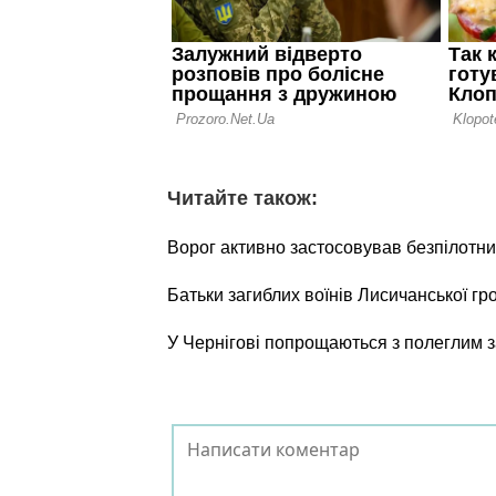
Читайте також:
Ворог активно застосовував безпілотни
Батьки загиблих воїнів Лисичанської г
У Чернігові попрощаються з полеглим