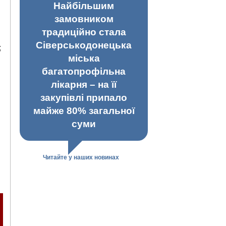
Найбільшим
замовником
традиційно стала
Сіверськодонецька
;
міська
багатопрофільна
лікарня – на її
закупівлі припало
майже 80% загальної
суми
Читайте у наших новинах