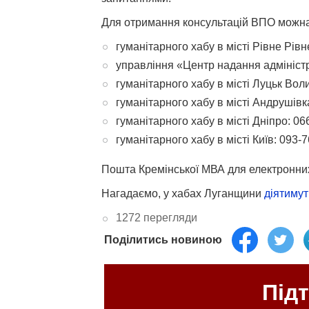
Для отримання консультацій ВПО можна
гуманітарного хабу в місті Рівне Рівн
управління «Центр надання адміністр
гуманітарного хабу в місті Луцьк Вол
гуманітарного хабу в місті Андрушів
гуманітарного хабу в місті Дніпро:
06
гуманітарного хабу в місті Київ:
093-7
Пошта Кремінської МВА для електронних
Нагадаємо, у хабах Луганщини
діятимут
1272 перегляди
Поділитись новиною
Під