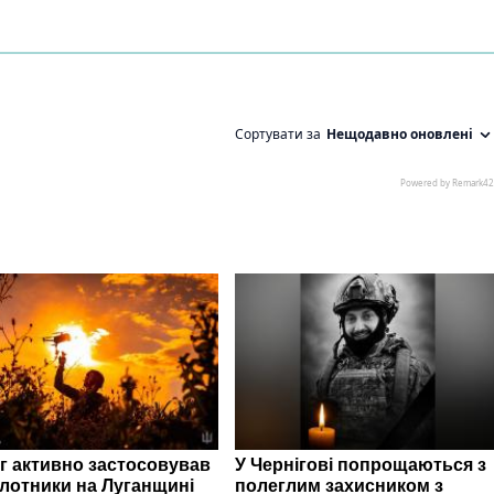
г активно застосовував
У Чернігові попрощаються з
ілотники на Луганщині
полеглим захисником з