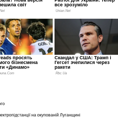
ого
лектропідстанції на окупованій Луганщині