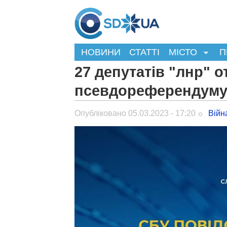
НОВИНИ
СТАТТІ
МІСТО
П
27 депутатів "лнр" о
псевдореферендум
Опубліковано 05.03.2023 - 17:20
Війн