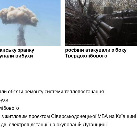
ганську зранку
росіяни атакували з боку
унали вибухи
Твердохлібового
ли обсяги ремонту системи теплопостачання
бухи
лібового
я з житловим проєктом Сіверськодонецької МВА на Київщині
дві електропідстанції на окупованій Луганщині