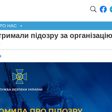
РО НАС
тримали підозру за організаці
у
а