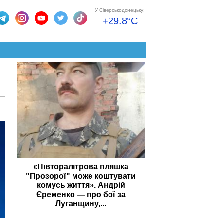
У Сіверськодонецьку:
+29.8°C
ю
«Півторалітрова пляшка
"Прозорої" може коштувати
комусь життя». Андрій
Єременко — про бої за
Луганщину,...