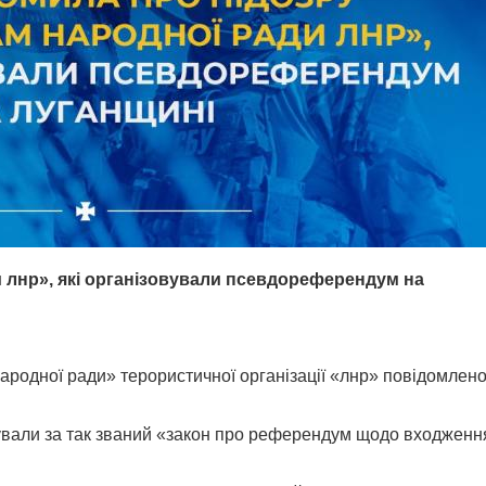
и лнр», які організовували псевдореферендум на
 народної ради» терористичної організації «лнр» повідомлен
ували за так званий «закон про референдум щодо входженн