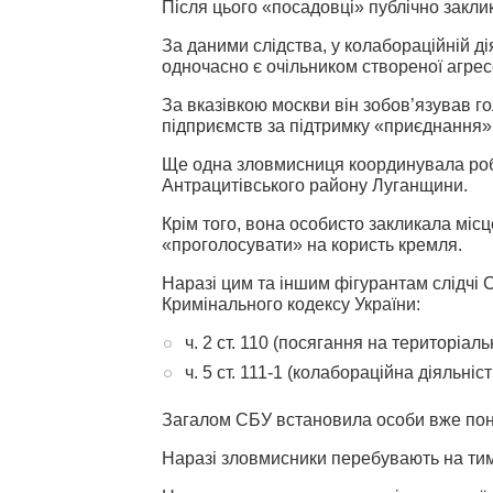
Після цього «посадовці» публічно закли
За даними слідства, у колабораційній ді
одночасно є очільником створеної агре
За вказівкою москви він зобов’язував го
підприємств за підтримку «приєднання» р
Ще одна зловмисниця координувала роб
Антрацитівського району Луганщини.
Крім того, вона особисто закликала міс
«проголосувати» на користь кремля.
Наразі цим та іншим фігурантам слідчі 
Кримінального кодексу України:
ч. 2 ст. 110 (посягання на територіаль
ч. 5 ст. 111-1 (колабораційна діяльніст
Загалом СБУ встановила особи вже пон
Наразі зловмисники перебувають на тим