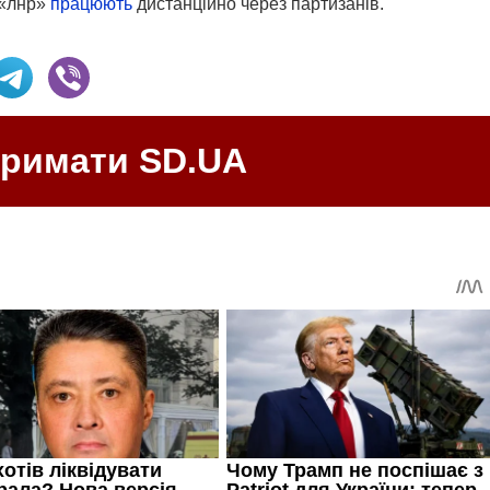
 «лнр»
працюють
дистанційно через партизанів.
тримати SD.UA