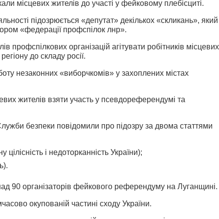
кали місцевих жителів до участі у фейковому плебісциті.
яльності підозрюється «депутат» декількох «скликань», який
сором «федерації профспілок лнр».
лів профспілкових організацій агітувати робітників місцевих
егіону до складу росії.
оту незаконних «виборчкомів» у захоплених містах
цевих жителів взяти участь у псевдореферендумі та
Служби безпеки повідомили про підозру за двома статтями
ну цілісність і недоторканність України);
ь).
ад 90 організаторів фейкового референдуму на Луганщині.
часово окупованій частині сходу України.