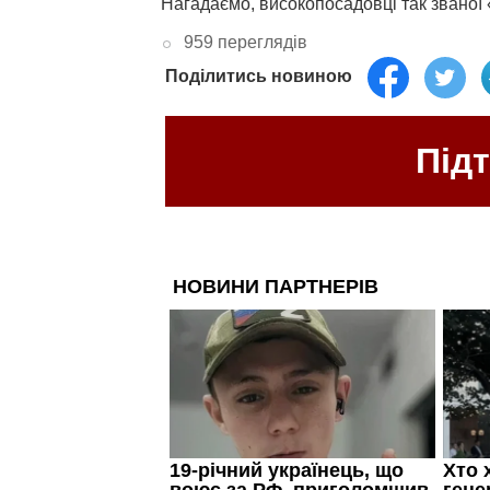
Нагадаємо, високопосадовці так званої
959 переглядів
Поділитись новиною
Під