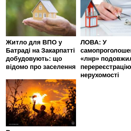
Житло для ВПО у
ЛОВА: У
Батраді на Закарпатті
самопроголоше
добудовують: що
«лнр» подовжи
відомо про заселення
перереєстраці
нерухомості