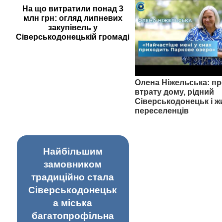
На що витратили понад 3
млн грн: огляд липневих
закупівель у
Сіверськодонецькій громаді
Олена Ніжельська: пр
втрату дому, рідний
Сіверськодонецьк і ж
переселенців
Найбільшим
замовником
традиційно стала
Сіверськодонецьк
а міська
багатопрофільна