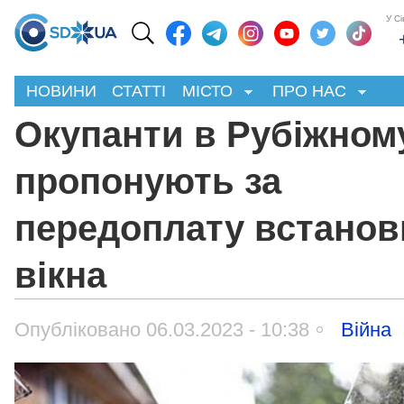
У С
НОВИНИ
СТАТТІ
МІСТО
ПРО НАС
Окупанти в Рубіжном
пропонують за
передоплату встанов
вікна
Опубліковано 06.03.2023 - 10:38
Війна