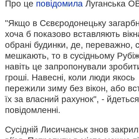
Про це
повідомила
Луганська О
"Якщо в Сєвєродонецьку загарб
хоча б показово вставляють вікн
обрані будинки, де, переважно, с
мешкають, то в сусідньому Рубі
навіть це запропонували зробит
гроші. Навесні, коли люди якось
пережили зиму без вікон, або в
їх за власний рахунок", - йдеться
повідомленні.
Сусідній Лисичанськ знов закрил