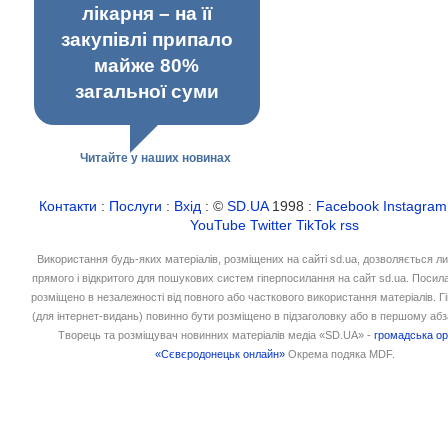
лікарня – на її
закупівлі припало
майже 80%
загальної суми
Читайте у наших новинах
Контакти
:
Послуги
:
Вхід
: ©
SD.UA
1998 :
Facebook
Instagram
YouTube
Twitter
TikTok
rss
Використання будь-яких матеріалів, розміщених на сайті sd.ua, дозволяється л
прямого і відкритого для пошукових систем гіперпосилання на сайт sd.ua. Посил
розміщено в незалежності від повного або часткового використання матеріалів. 
(для інтернет-видань) повинно бути розміщено в підзаголовку або в першому абз
Творець та розміщувач новинних матеріалів медіа «SD.UA» -
громадська ор
«Сєвєродонецьк онлайн»
Окрема подяка MDF.