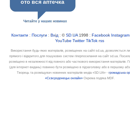
ото вся аптечка
Читайте у наших новинах
Контакти
:
Послуги
:
Вхід
: ©
SD.UA
1998 :
Facebook
Instagram
YouTube
Twitter
TikTok
rss
Використання будь-яких матеріалів, розміщених на сайті sd.ua, дозволяється л
прямого і відкритого для пошукових систем гіперпосилання на сайт sd.ua. Посил
розміщено в незалежності від повного або часткового використання матеріалів. 
(для інтернет-видань) повинно бути розміщено в підзаголовку або в першому абз
Творець та розміщувач новинних матеріалів медіа «SD.UA» -
громадська ор
«Сєвєродонецьк онлайн»
Окрема подяка MDF.