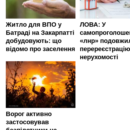
Житло для ВПО у
ЛОВА: У
Батраді на Закарпатті
самопроголоше
добудовують: що
«лнр» подовжи
відомо про заселення
перереєстраці
нерухомості
Ворог активно
застосовував