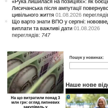
«Рука лишилася на позиціях»: як боєць
Лисичанська після ампутації повернув
цивільного життя
01.08.2026
перегляді
Що варто знати ВПО у серпні: нововве
виплати та важливі дати
01.08.2026
переглядів:
747
Пошук у новинах:
Наше нове від
На що витратили понад 3
млн грн: огляд липневих
закупівель у