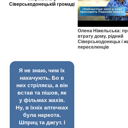
Сіверськодонецькій громаді
Олена Ніжельська: пр
втрату дому, рідний
Сіверськодонецьк і ж
переселенців
Я не знаю, чим їх
накачують. Бо в
них стріляєш, а він
встав та пішов, як
у фільмах жахів.
Ну, в їхніх аптечках
була наркота.
Шприц та джгут. І