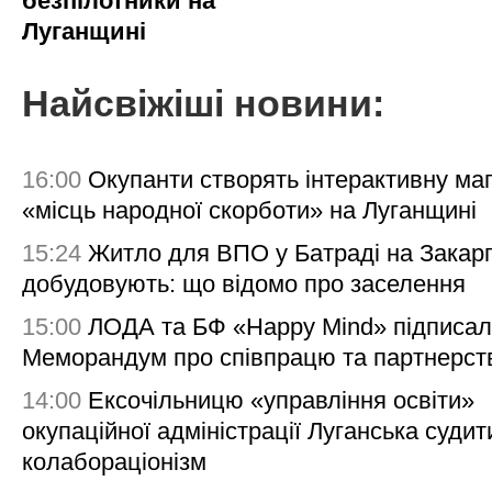
безпілотники на
Луганщині
Найсвіжіші новини:
16:00
Окупанти створять інтерактивну ма
«місць народної скорботи» на Луганщині
15:24
Житло для ВПО у Батраді на Закарп
добудовують: що відомо про заселення
15:00
ЛОДА та БФ «Happy Mind» підписа
Меморандум про співпрацю та партнерст
14:00
Ексочільницю «управління освіти»
окупаційної адміністрації Луганська судит
колабораціонізм