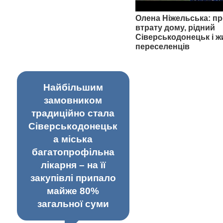
Олена Ніжельська: пр
втрату дому, рідний
Сіверськодонецьк і ж
переселенців
Найбільшим
замовником
традиційно стала
Сіверськодонецьк
а міська
багатопрофільна
лікарня – на її
закупівлі припало
майже 80%
загальної суми