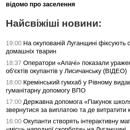
відомо про заселення
Найсвіжіші новини:
19:00
На окупованій Луганщині фіксують с
домашніх тварин
18:37
Оператори «Апачі» показали ураже
об'єктів окупантів у Лисичанську (ВІДЕО)
18:00
Кремінський гумхаб у Рівному вида
гуманітарну допомогу ВПО
17:00
Державна допомога «Пакунок школя
звернутися за виплатою та де витратити
16:00
Окупанти створять інтерактивну ма
«місць народної скорботи» на Луганщині