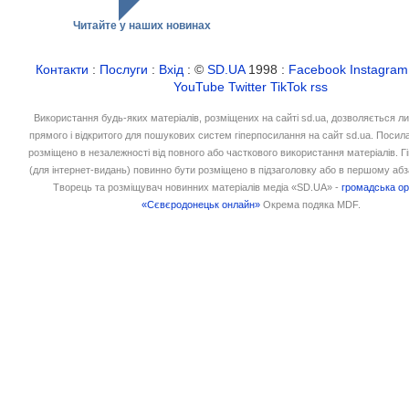
Читайте у наших новинах
Контакти
:
Послуги
:
Вхід
: ©
SD.UA
1998 :
Facebook
Instagram
YouTube
Twitter
TikTok
rss
Використання будь-яких матеріалів, розміщених на сайті sd.ua, дозволяється л
прямого і відкритого для пошукових систем гіперпосилання на сайт sd.ua. Посил
розміщено в незалежності від повного або часткового використання матеріалів. 
(для інтернет-видань) повинно бути розміщено в підзаголовку або в першому абз
Творець та розміщувач новинних матеріалів медіа «SD.UA» -
громадська ор
«Сєвєродонецьк онлайн»
Окрема подяка MDF.