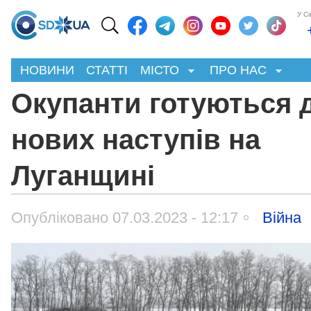
У С
НОВИНИ
СТАТТІ
МІСТО
ПРО НАС
Окупанти готуються 
нових наступів на
Луганщині
Опубліковано 07.03.2023 - 12:17
Війна