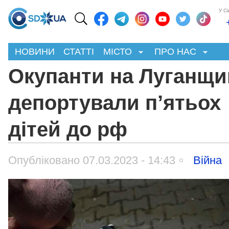
У С
НОВИНИ
СТАТТІ
МІСТО
ПРО НАС
Окупанти на Луганщи
депортували п’ятьох
дітей до рф
Опубліковано 07.03.2023 - 14:43
Війна