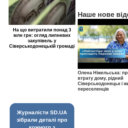
Наше нове від
На що витратили понад 3
млн грн: огляд липневих
закупівель у
Сіверськодонецькій громаді
Олена Ніжельська: пр
втрату дому, рідний
Сіверськодонецьк і ж
переселенців
Журналісти SD.UA
зібрали деталі про
кожного з