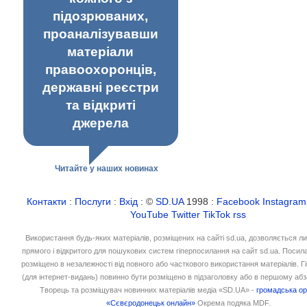
підозрюваних,
проаналізувавши
матеріали
правоохоронців,
державні реєстри
та відкриті
джерела
Читайте у наших новинах
Контакти
:
Послуги
:
Вхід
: ©
SD.UA
1998 :
Facebook
Instagram
YouTube
Twitter
TikTok
rss
Використання будь-яких матеріалів, розміщених на сайті sd.ua, дозволяється л
прямого і відкритого для пошукових систем гіперпосилання на сайт sd.ua. Посил
розміщено в незалежності від повного або часткового використання матеріалів. 
(для інтернет-видань) повинно бути розміщено в підзаголовку або в першому абз
Творець та розміщувач новинних матеріалів медіа «SD.UA» -
громадська ор
«Сєвєродонецьк онлайн»
Окрема подяка MDF.