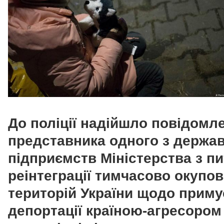
До поліції надійшло повідомл
представника одного з держа
підприємств Міністерства з п
реінтеграції тимчасово окупо
територій України щодо приму
депортації країною-агресором