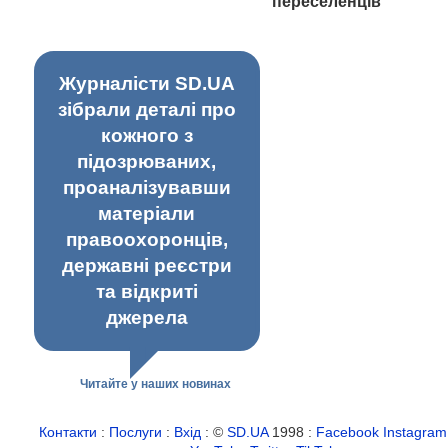
переселенців
Журналісти SD.UA
зібрали деталі про
кожного з
підозрюваних,
проаналізувавши
матеріали
правоохоронців,
державні реєстри
та відкриті
джерела
Читайте у наших новинах
Контакти
:
Послуги
:
Вхід
: ©
SD.UA
1998 :
Facebook
Instagram