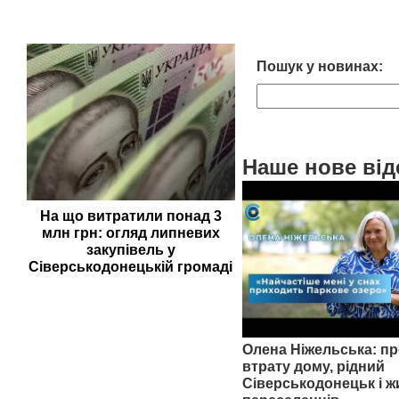
Пошук у новинах:
Наше нове від
На що витратили понад 3
млн грн: огляд липневих
закупівель у
Сіверськодонецькій громаді
Олена Ніжельська: пр
втрату дому, рідний
Сіверськодонецьк і ж