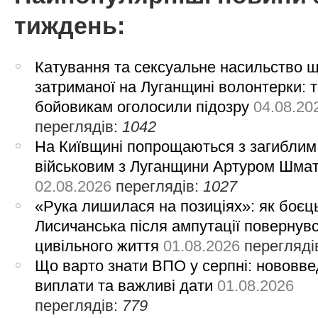
тиждень:
Катування та сексуальне насильство 
затриманої на Луганщині волонтерки: 
бойовикам оголосили підозру
04.08.20
переглядів:
1042
На Київщині попрощаються з загиблим
військовим з Луганщини Артуром Шма
02.08.2026
переглядів:
1027
«Рука лишилася на позиціях»: як боєць
Лисичанська після ампутації повернув
цивільного життя
01.08.2026
перегляді
Що варто знати ВПО у серпні: нововве
виплати та важливі дати
01.08.2026
переглядів:
779