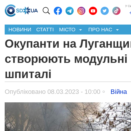
У С
НОВИНИ
СТАТТІ
МІСТО
ПРО НАС
Окупанти на Луганщи
створюють модульні
шпиталі
Опубліковано 08.03.2023 - 10:00
Війна