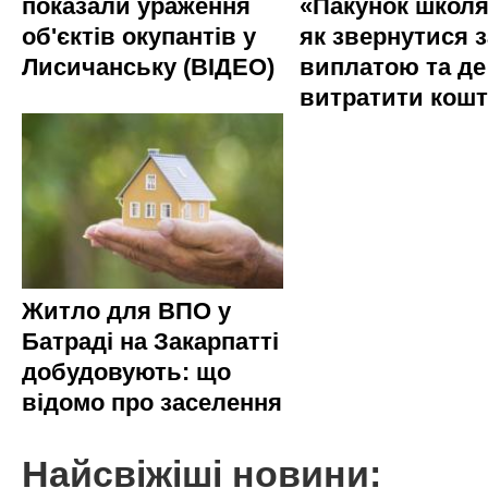
показали ураження
«Пакунок школя
об'єктів окупантів у
як звернутися з
Лисичанську (ВІДЕО)
виплатою та де
витратити кош
Житло для ВПО у
Батраді на Закарпатті
добудовують: що
відомо про заселення
Найсвіжіші новини: