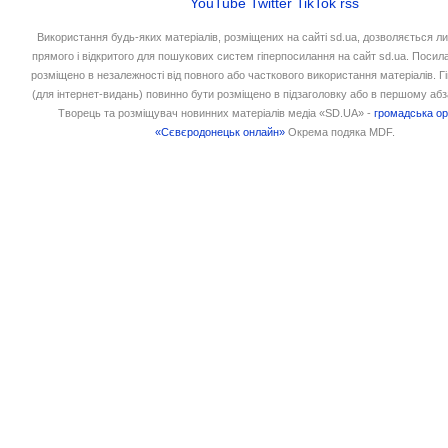
YouTube
Twitter
TikTok
rss
Використання будь-яких матеріалів, розміщених на сайті sd.ua, дозволяється л
прямого і відкритого для пошукових систем гіперпосилання на сайт sd.ua. Посил
розміщено в незалежності від повного або часткового використання матеріалів. 
(для інтернет-видань) повинно бути розміщено в підзаголовку або в першому абз
Творець та розміщувач новинних матеріалів медіа «SD.UA» -
громадська ор
«Сєвєродонецьк онлайн»
Окрема подяка MDF.