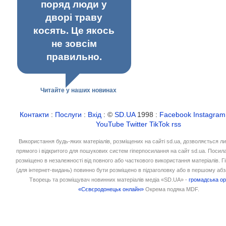
поряд люди у
дворі траву
косять. Це якось
не зовсім
правильно.
Читайте у наших новинах
Контакти
:
Послуги
:
Вхід
: ©
SD.UA
1998 :
Facebook
Instagram
YouTube
Twitter
TikTok
rss
Використання будь-яких матеріалів, розміщених на сайті sd.ua, дозволяється л
прямого і відкритого для пошукових систем гіперпосилання на сайт sd.ua. Посил
розміщено в незалежності від повного або часткового використання матеріалів. 
(для інтернет-видань) повинно бути розміщено в підзаголовку або в першому абз
Творець та розміщувач новинних матеріалів медіа «SD.UA» -
громадська ор
«Сєвєродонецьк онлайн»
Окрема подяка MDF.