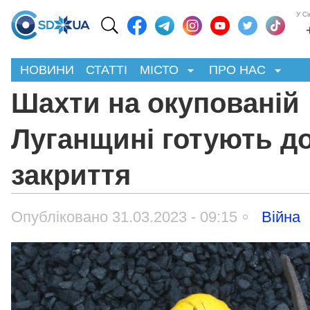
У С
НОВИНИ
СТАТТІ
МІСТО
ПРО НАС
Шахти на окупованій
Луганщині готують д
закриття
Опубліковано 31.03.2023 - 09:15
Війна