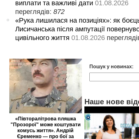
виплати та важливі дати
01.08.2026
переглядів:
872
«Рука лишилася на позиціях»: як боєць
Лисичанська після ампутації повернув
цивільного життя
01.08.2026
перегляді
Пошук у новинах:
Наше нове від
«Півторалітрова пляшка
"Прозорої" може коштувати
комусь життя». Андрій
Єременко — про бої за