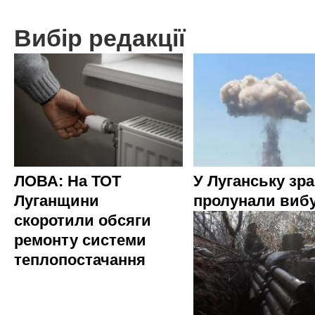
Вибір редакції
ЛОВА: На ТОТ
У Луганську зр
Луганщини
пролунали виб
скоротили обсяги
ремонту системи
теплопостачання