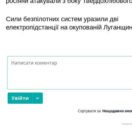
росіяни атакували з боку Твердохлібовог
Сили безпілотних систем уразили дві
електропідстанції на окупованій Луганщи